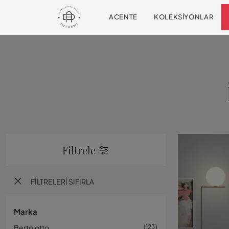
ACENTE
KOLEKSIYONLAR
Filtrele
FILTRELERI SIFIRLA
Marka
Bertolotto
123