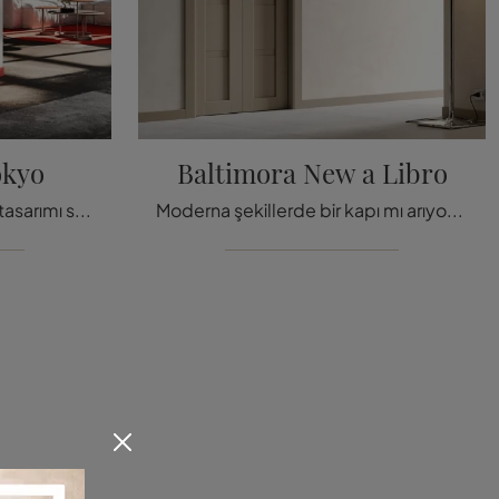
okyo
Baltimora New a Libro
Birçok çeşit iç kitap kapısı tasarımı sizleri bekliyor! Bertolotto'nun Tokyo Metro Map kapısını keşfetmek için içeri
Moderna şekillerde bir kapı mı arıyorsunuz? İşte Bertolotto'nun Libro iç kapıları arasında Baltimora New modeli.