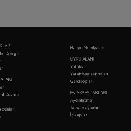
KLAR
Banyo Mobilyaları
lar Design
UYKU ALANI
r
Yataklar
ar
Yatak başı sehpaları
 ALANI
Gardıroplar
lar
EV AKSESUARLARI
lı Duvarlar
Aydınlatma
r
Tamamlayıcılar
 odaları
İç kapılar
ar