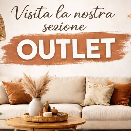
nciato a Libro
Modern katlanır iç kapıların geniş bir yelpazesi seni bekliyor! Bertolotto'nun Dilimli Katlanır Kapı'yı keşfetmek için iç