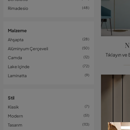
Rimadesio
48
Malzeme
Ahşapta
28
N
Alüminyum Çerçeveli
50
Camda
12
Lake Içinde
72
Laminatta
9
Stil
Klasik
7
Modern
51
Tasarım
113