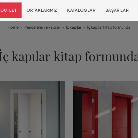
OUTLET
ORTAKLARIMIZ
KATALOGLAR
BAŞARILAR
Home
>
Pencereler ve kapılar
>
İç kapılar
>
İç kapılar kitap formunda
İç kapılar kitap formund