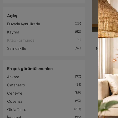
Açılış
Duvarla Aynı Hizada
28
Kayma
52
Tra
Kitap Formunda
4
Salıncak Ile
87
En çok görüntülenenler:
Ankara
92
Catanzaro
81
Cenevre
89
Cosenza
93
Gioia Tauro
80
İstanbul
95