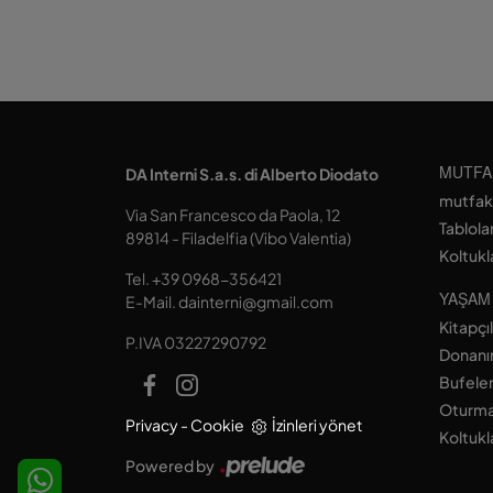
MUTFA
DA Interni S.a.s. di Alberto Diodato
mutfak
Via San Francesco da Paola, 12
Tablola
89814 - Filadelfia (Vibo Valentia)
Koltukl
Tel.
+39 0968-356421
YAŞAM
E-Mail.
dainterni@gmail.com
Kitapçı
P.IVA 03227290792
Donanım
Bufele
Oturma
Privacy
-
Cookie
İzinleri yönet
Koltukl
Powered by