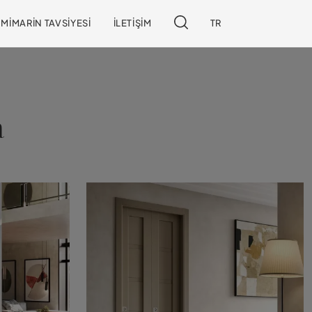
MIMARIN TAVSIYESI
İLETIŞIM
TR
a