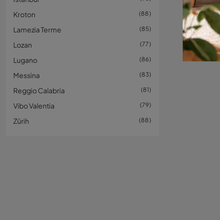
Kroton
88
Lamezia Terme
85
Lozan
77
Lugano
86
Messina
83
Reggio Calabria
81
Vibo Valentia
79
Zürih
88