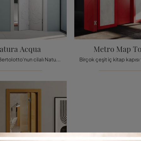
atura Acqua
Metro Map T
Tıklayın ve Bertolotto'nun cilalı Nature Water kapısı hakkında daha fazla bilgi edinin: en orijinal iç kitap kapıları sizi bekliyor