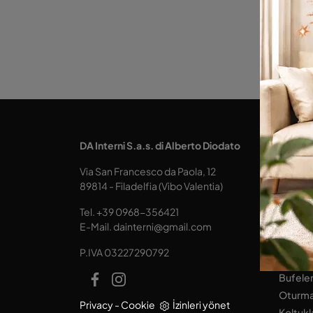
MUTFA
DA Interni S.a.s. di Alberto Diodato
mutfak
Via San Francesco da Paola, 12
Tablola
89814 - Filadelfia (Vibo Valentia)
Koltukl
Tel.
+39 0968-356421
YAŞAM
E-Mail.
dainterni@gmail.com
Kitapçı
P.IVA 03227290792
Donanım
Bufele
Oturma
Privacy
-
Cookie
İzinleri yönet
Koltukl