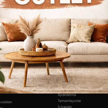
Göz atmaya devam et
KLAR
Banyo Mobilyaları
lar Design
UYKU ALANI
r
Yataklar
ar
Yatak başı sehpaları
 ALANI
Gardıroplar
lar
EV AKSESUARLARI
lı Duvarlar
Aydınlatma
r
Tamamlayıcılar
 odaları
İç kapılar
ar