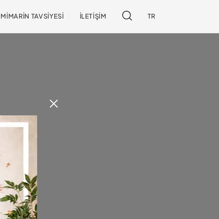
MIMARIN TAVSIYESI
İLETIŞIM
TR
edin!