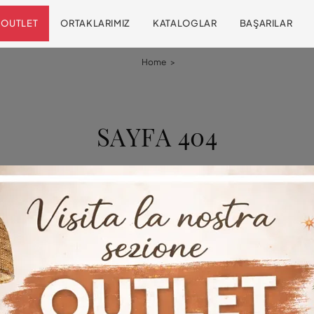
OUTLET
ORTAKLARIMIZ
KATALOGLAR
BAŞARILAR
Home
>
SAYFA 404
Sayfa bulunamadı
Üzgünüz, aradığınız sayfa artık sitemizde mevcut değil.
r birçok ilgi çekici girişimi keşfetmek için gezinmeye devam 