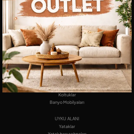
Privacy
-
Cookie
İzinleri yönet
MUTFAKLAR
mutfaklar Design
Tablolar
Koltuklar
YAŞAM ALANI
Kitapçılar
Donanımlı Duvarlar
Bufeler
Oturma odaları
Koltuklar
Banyo Mobilyaları
UYKU ALANI
Yataklar
Yatak başı sehpaları