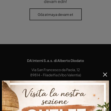
devam edin!
Göz atmaya devam et
DA Interni S.a.s. di Alberto Diodato
Via San Francesco da Paola, 12
89814 - Filadelfia (Vibo Valentia)
Tel.
+39 0968-356421
E-Mail.
dainterni@gmail.com
P.IVA 03227290792