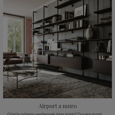
Airport a muro
Günün odasını yenilemek ister misin? Duvara monte modern kütüphaneler hakkında daha fazla bilgi edinin ve mekanlarınızı Airport du