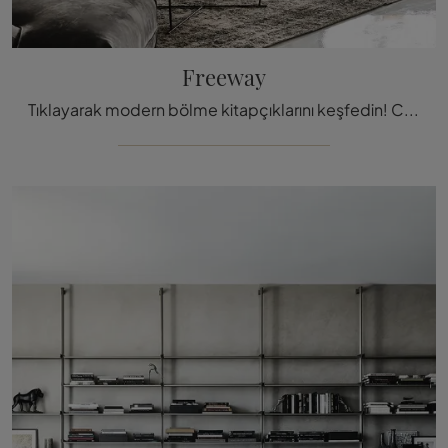
Freeway
Tıklayarak modern bölme kitapçıklarını keşfedin! Cattelan Italia'nın Freeway modeli, işlevsel ve kullanışlı bir oturma odası sağ