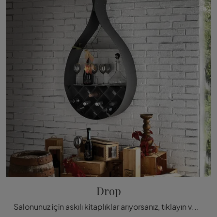
Drop
Salonunuz için askılı kitaplıklar arıyorsanız, tıklayın ve tasarım çözümlerimizi keşfedin: Drop modeli Cattelan Italia sizi bekliyor!