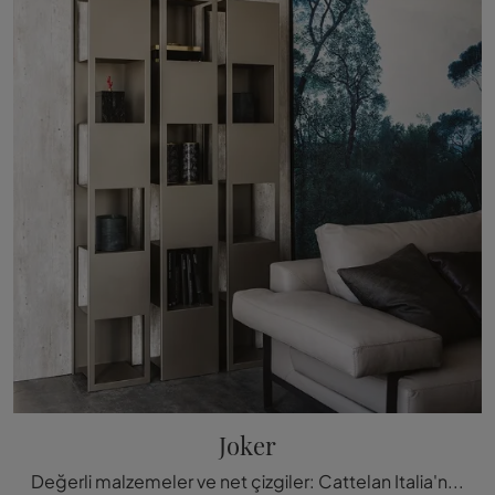
Joker
Değerli malzemeler ve net çizgiler: Cattelan Italia'nın Joker kütüphanesini keşfedin, en orijinal modern modüler kütüphanel