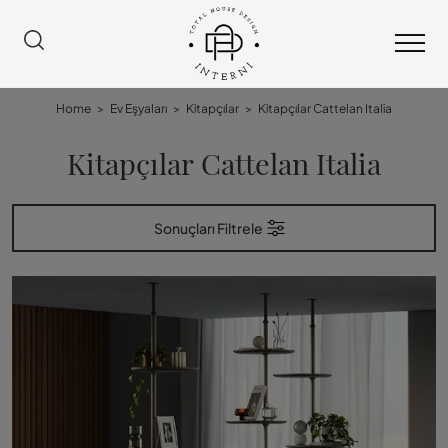
Home
>
Ev Eşyaları
>
Kitapçılar
>
Kitapçılar Cattelan Italia
Kitapçılar Cattelan Italia
Sonuçları Filtrele