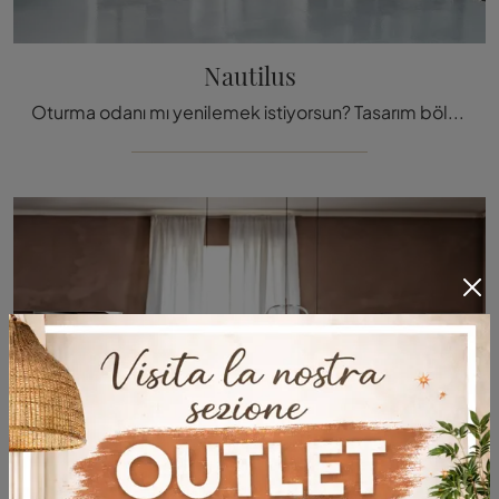
Nautilus
Oturma odanı mı yenilemek istiyorsun? Tasarım bölme raflar hakkında bilgi al ve iç mekanlarını Nautilus modeli ile donat