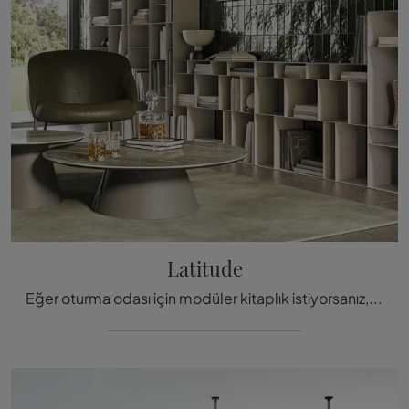
Latitude
Eğer oturma odası için modüler kitaplık istiyorsanız, tıklayın ve modern çözümlerimizi keşfedin: Cattelan Italia Latitude modeli sizi bek