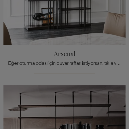
Arsenal
Eğer oturma odası için duvar rafları istiyorsan, tıkla ve tasarım çözümlerimizi keşfet: Cattelan Italia'nın Arsenal modeli