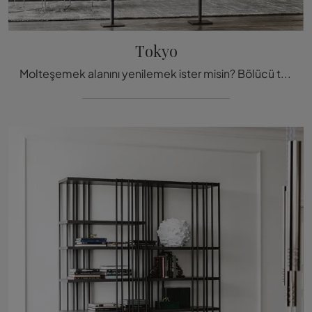
Tokyo
Molteşemek alanını yenilemek ister misin? Bölücü tasarım kitaplıklar hakkında daha fazla bilgi edin