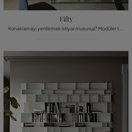
Fifty
Konaklamayı yenilemek istiyor musunuz? Modüler tasarım kitaplıkları hakkında daha fazla bilgi edinin ve mekanlarınız