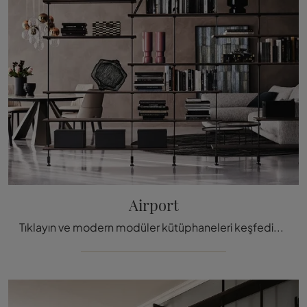
Airport
Tıklayın ve modern modüler kütüphaneleri keşfedin! Cattelan Italia'nın Airport modeli, dinamik ve işlevsel bir yaşam alanını tamam