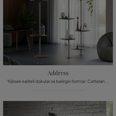
Address
Yüksek kaliteli dokular ve belirgin formlar: Cattelan Italia'nın Address kitaplığını, en güzel tasarım bölücü kitaplıklardan biri olarak keşfedin.