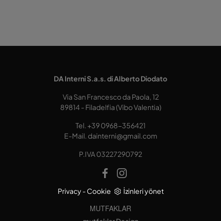
DA Interni S.a.s. di Alberto Diodato
Via San Francesco da Paola, 12
89814 - Filadelfia (Vibo Valentia)
Tel.
+39 0968-356421
E-Mail.
dainterni@gmail.com
P.IVA 03227290792
Privacy
-
Cookie
İzinleri yönet
MUTFAKLAR
mutfaklar Design