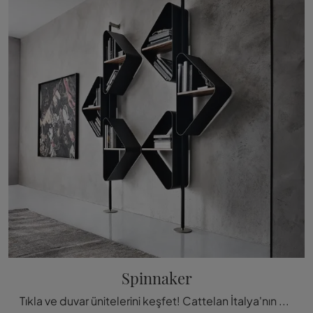
Spinnaker
Tıkla ve duvar ünitelerini keşfet! Cattelan İtalya'nın Spinnaker modeli, pratik ve dinamik bir oturma odasını