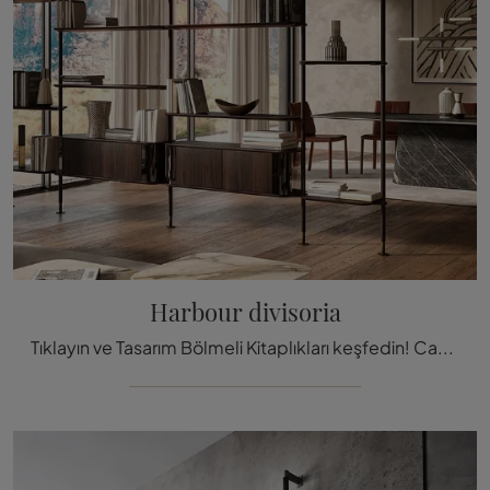
Harbour divisoria
Tıklayın ve Tasarım Bölmeli Kitaplıkları keşfedin! Cattelan Italia'nın Harbour bölme modeli kullanışlı ve işlevsel bir oturma odas