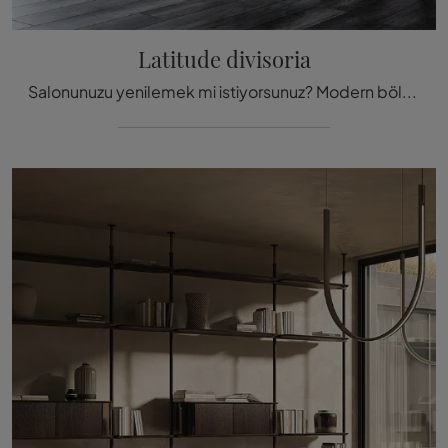
Latitude divisoria
Salonunuzu yenilemek mi istiyorsunuz? Modern bölücü kitaplıkları daha fazla keşfedin ve iç mekanlarınızı Latitude bölücü modeliyle döşeyin.