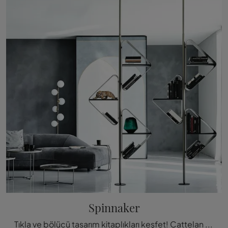
Spinnaker
Tıkla ve bölücü tasarım kitaplıkları keşfet! Cattelan Italia'nın Spinnaker modeli, işlevsel ve pratik bir yaşam