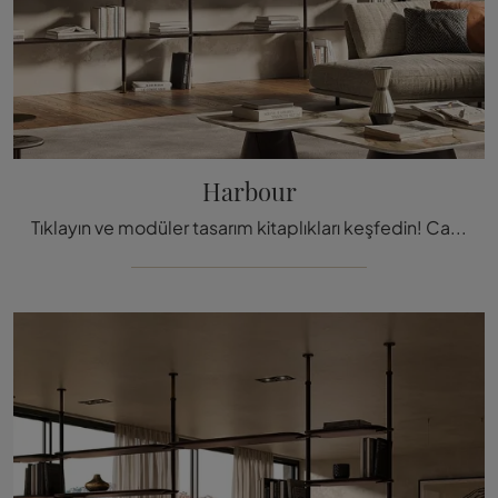
Harbour
Tıklayın ve modüler tasarım kitaplıkları keşfedin! Cattelan Italia'nın Harbour modeli dinamik ve işlevsel bir oturma odasını tamamlay