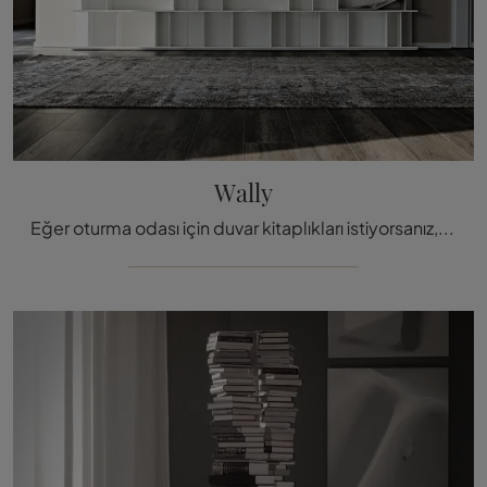
Wally
Eğer oturma odası için duvar kitaplıkları istiyorsanız, tıklayın ve modern çözümlerimizi keşfedin: Cattelan Italia'nın Wally