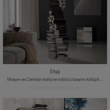
Dna
Tıklayın ve Cattelan Italia'nın bölücü tasarım kütüphanelerini keşfedin! Dna modeli pratik ve işlevsel bir