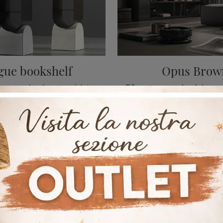
gue bookshelf
Opus Brow
Gündüz alanını modernize etmek ister misin? Tasarım bölmeler hakkında daha fazla bilgi edinin ve Vague kitaplık modeli ile alanlarınızı de