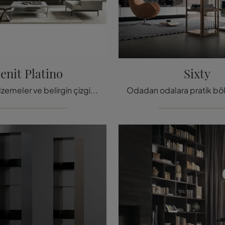
enit Platino
Sixty
Değerli malzemeler ve belirgin çizgiler: Rimadesio'nun Zenit Platino kitaplığını keşfedin, duvara monte edilmiş