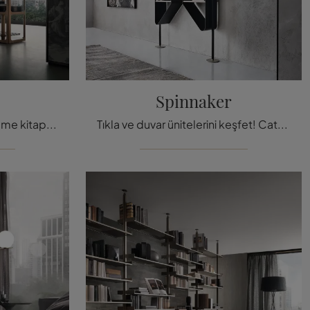
Spinnaker
Odadan odalara pratik bölme kitaplıklar: Rimadesio şirketinin Sixty modeli hakkında bilgi edinin!
Tıkla ve duvar ünitelerini keşfet! Cattelan İtalya'nın Spinnaker modeli, pratik ve dinamik bir oturma odasını