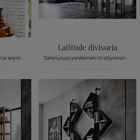
Latitude divisoria
Salonunuz için askılı kitaplıklar arıyorsanız, tıklayın ve tasarım çözümlerimizi keşfedin: Drop modeli Cattelan Italia sizi bekliyor!
Salonunuzu yenilemek mi istiyorsunuz? Modern bölücü kitaplıkları daha fazla keşfedin ve iç mekanlarınızı Latitude bölücü modeliyle döşeyin.