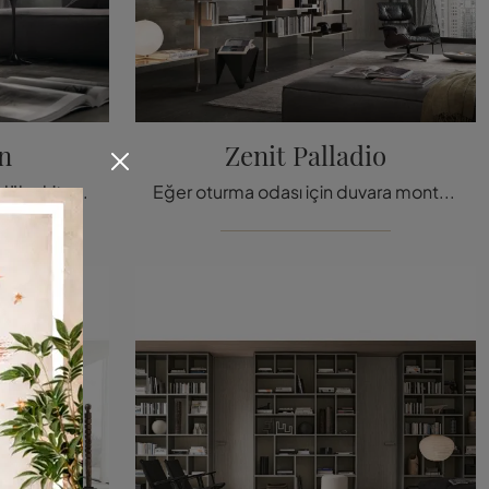
n
Zenit Palladio
Eğer oturma odası için modüler kitaplıklar arıyorsanız, tıklayın ve modern çözümlerimizi keşfedin: Opus Brown Rimadesio
Eğer oturma odası için duvara monte kitaplıklar istiyorsanız, tıklayın ve modern çözümlerimizi keşfedin: Zenit Palladio Rimadesio model