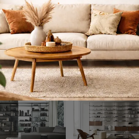
enit Piombo
Wind Piom
Tıkla ve modern duvar kütüphanelerini keşfet! Zenit Piombo Rimadesio modeli, dinamik ve işlevsel bir oturma odasını