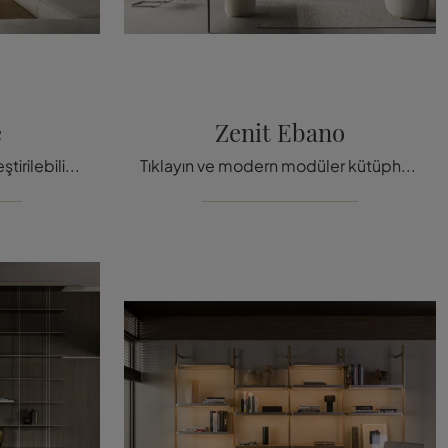
e
Zenit Ebano
Eğer oturma odası için birleştirilebilir kitaplık arıyorsanız, tıklayın ve modern çözümlerimizi keşfedin: Zenit Noce Rimadesio modeli sizi
Tıklayın ve modern modüler kütüphaneleri keşfedin! Zenit Ebano Rimadesio modeli, işlevsel ve dinamik bir oturma odasını tamam