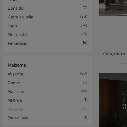
Bonaldo
7
Cattelan Italia
20
Lago
36
Molteni & C
28
Rimadesio
16
Malzeme
Ahşapta
20
Camda
7
Mat Lake
45
MDF'de
1
Metalde
38
Parlak Lake
1