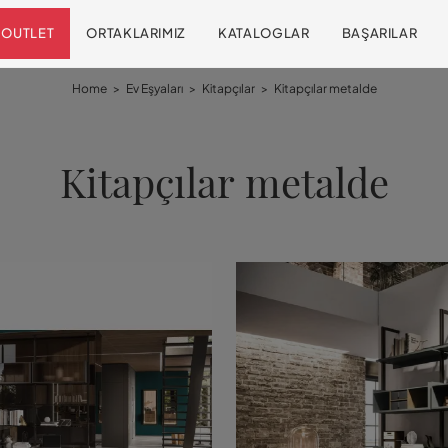
OUTLET
ORTAKLARIMIZ
KATALOGLAR
BAŞARILAR
Home
>
Ev Eşyaları
>
Kitapçılar
>
Kitapçılar metalde
Kitapçılar metalde