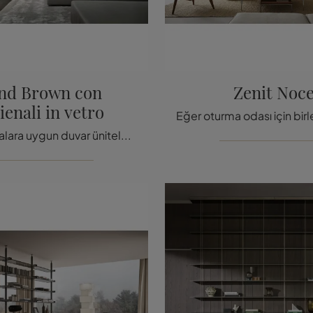
nd Brown con
Zenit Noc
ienali in vetro
Modern odalara uygun duvar üniteleri: Rimadesio markasının cam arkalıklı Wind Brown modeli hakkında daha fazla bilgi edinin!