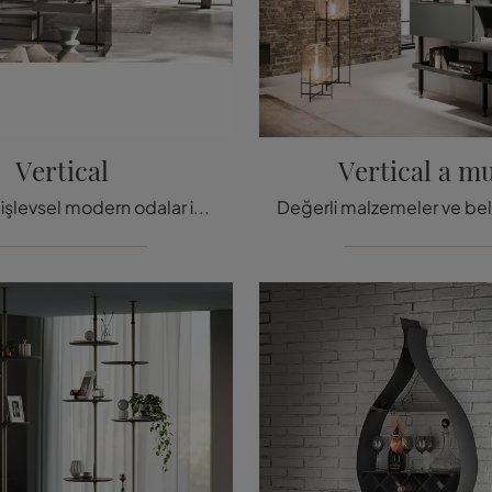
Vertical
Vertical a m
Gerçekten işlevsel modern odalar için bölücü raflar: Arrital markasının Vertical modelini keşfedin!