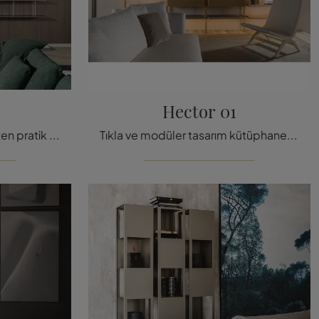
Hector 01
Aslında odalar için gerçekten pratik asma kitaplıklar: Molteni & C şirketinin Graduate modeli hakkında bilgi edinin.
Tıkla ve modüler tasarım kütüphaneleri keşfedin! Molteni & C'nin Hector 01 modeli pratik ve işlevsel bir oturma odasını