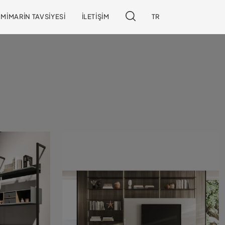
MIMARIN TAVSIYESI
İLETIŞIM
TR