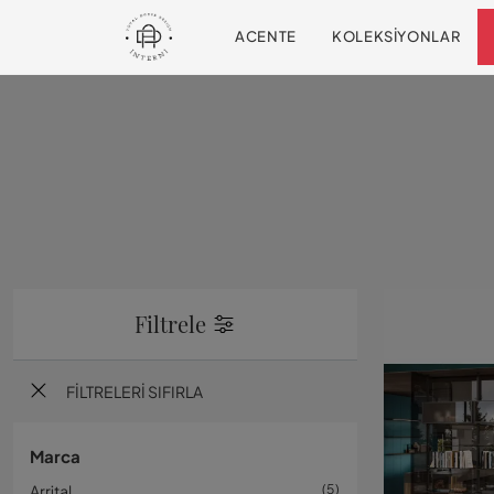
ACENTE
KOLEKSIYONLAR
Filtrele
FILTRELERI SIFIRLA
Marca
Arrital
5