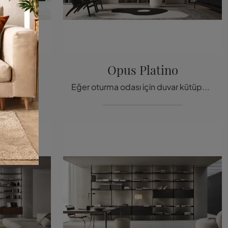
bo
Opus Platino
Tıklayın ve modern bölme raflarını keşfedin! Wind Piombo Rimadesio modeli dinamik ve işlevsel bir oturma odasını tamamlayacak
Eğer oturma odası için duvar kütüphaneleri istiyorsanız, tıklayın ve modern çözümlerimizi keşfedin: Opus Platino Rimadesio model