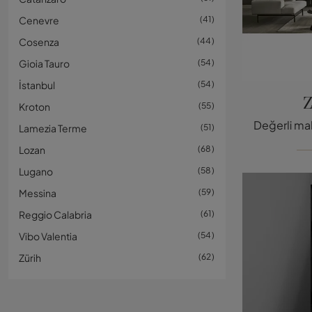
Cenevre
41
Cosenza
44
Gioia Tauro
54
İstanbul
54
Z
Kroton
55
Lamezia Terme
51
Lozan
68
Lugano
58
Messina
59
Reggio Calabria
61
Vibo Valentia
54
Zürih
62