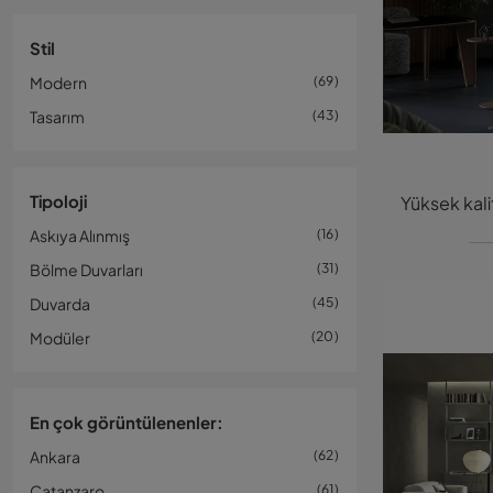
Stil
Modern
69
Tasarım
43
Tipoloji
Askıya Alınmış
16
Bölme Duvarları
31
Duvarda
45
Modüler
20
En çok görüntülenenler:
Ankara
62
Catanzaro
61