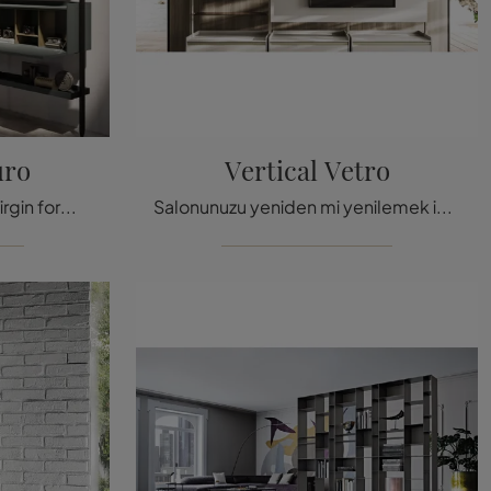
uro
Vertical Vetro
Değerli malzemeler ve belirgin formlar: En güzel modern duvar raflarından biri olan Arrital'ın dikey duvar rafını keşfedin.
Salonunuzu yeniden mi yenilemek istiyorsunuz? Dikey Cam modeliyle modern, modüler kitaplıkları keşfedin ve mekanlarınızı bu modelle donatın.