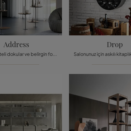
Address
Drop
Yüksek kaliteli dokular ve belirgin formlar: Cattelan Italia'nın Address kitaplığını, en güzel tasarım bölücü kitaplıklardan biri olarak keşfedin.