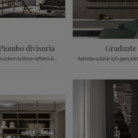
 Piombo divisoria
Graduate
Tıklayın ve modern bölme raflarını keşfedin! Rimadesio'nun Zenit Kurşun bölme rafı, işlevsel ve pratik bir oturma odas