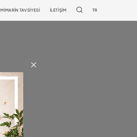
MIMARIN TAVSIYESI
İLETIŞIM
TR
edin!