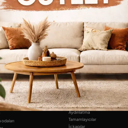
Göz atmaya devam et
KLAR
Banyo Mobilyaları
lar Design
UYKU ALANI
r
Yataklar
ar
Yatak başı sehpaları
 ALANI
Gardıroplar
lar
EV AKSESUARLARI
lı Duvarlar
Aydınlatma
r
Tamamlayıcılar
 odaları
İç kapılar
ar