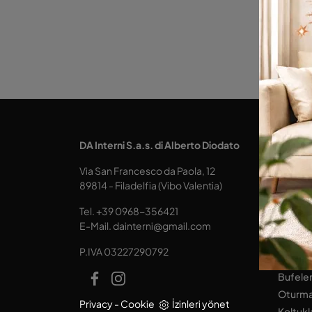
MUTFA
DA Interni S.a.s. di Alberto Diodato
mutfak
Via San Francesco da Paola, 12
Tablola
89814 - Filadelfia (Vibo Valentia)
Koltukl
Tel.
+39 0968-356421
YAŞAM
E-Mail.
dainterni@gmail.com
Kitapçı
P.IVA 03227290792
Donanım
Bufele
Oturma
Privacy
-
Cookie
İzinleri yönet
Koltukl