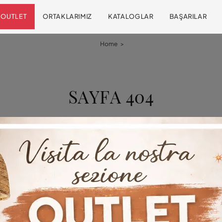
OUTLET
ORTAKLARIMIZ
KATALOGLAR
BAŞARILAR
Home
>
SAYFA 404
Sayfa bulunamadı
Üzgünüz, aradığınız sayfa artık sitemizde mevcut değil.
r birçok ilgi çekici girişimi keşfetmek için gezinmeye devam 