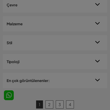
Çevre
Malzeme
Stil
Tipoloji
En çok görüntülenenler:
1
2
3
4