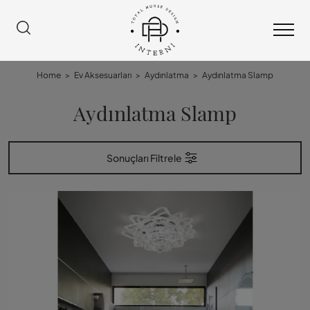
Home
>
Ev Aksesuarları
>
Aydınlatma
>
Aydınlatma Slamp
Aydınlatma Slamp
Sonuçları Filtrele