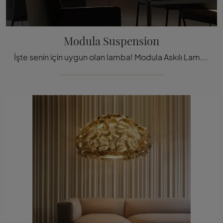
Modula Suspension
İşte senin için uygun olan lamba! Modula Askılı Lamba modeli, Slamp'ın asılı lambalarından biridir.