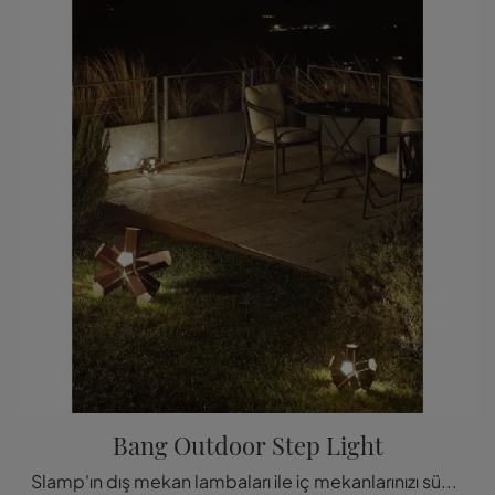
Bang Outdoor Step Light
Slamp'ın dış mekan lambaları ile iç mekanlarınızı süsleyebilirsiniz: Tıklayın ve Bang Outdoor Step Light