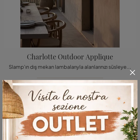
Charlotte Outdoor Applique
Slamp'ın dış mekan lambalarıyla alanlarınızı süsleyebilirsiniz: Charlotte Outdoor Applique'yi tıklayın ve