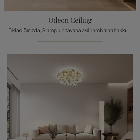
Odeon Ceiling
Tıkladığınızda, Slamp'un tavana asılı lambaları hakkında bilgi alın: polikarbonat malzemeden üretilen Ode