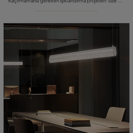
Kaçırmamanız gereken ışıklandırma projeleri! Size Slamp'ın Etoile Süspansiyon avizesini tanı