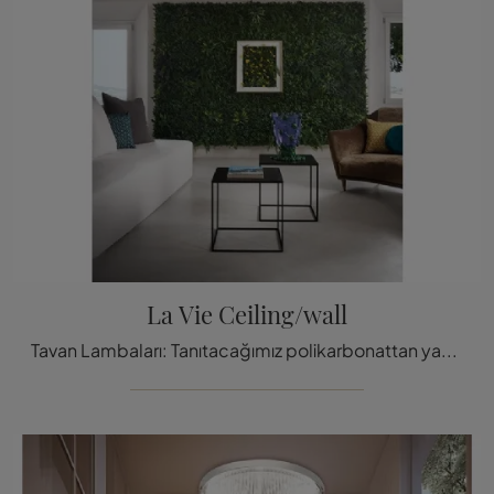
La Vie Ceiling/wall
Tavan Lambaları: Tanıtacağımız polikarbonattan yapılmış La Vie Tavan/Duvar Lambası hakkında daha faz