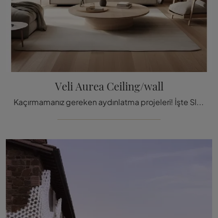
Veli Aurea Ceiling/wall
Kaçırmamanız gereken aydınlatma projeleri! İşte Slamp'ın Veli Aurea Ceiling/wall tavana veya duvara monte ed