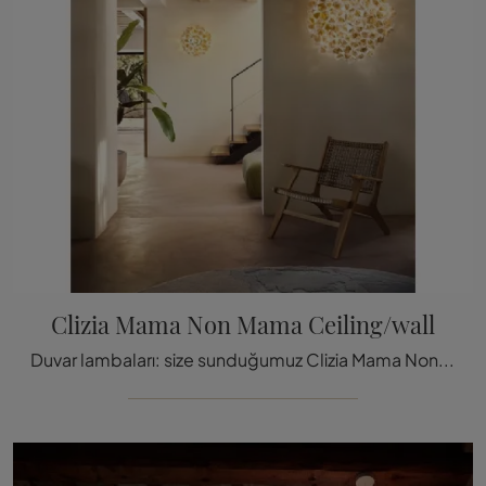
Clizia Mama Non Mama Ceiling/wall
Duvar lambaları: size sunduğumuz Clizia Mama Non Mama tavan/duvar lambası hakkında bilgi edinin.