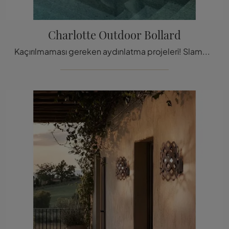
Charlotte Outdoor Bollard
Kaçırılmaması gereken aydınlatma projeleri! Slamp'ın Charlotte Outdoor Bollard dış mekan lambasını sizin için tan