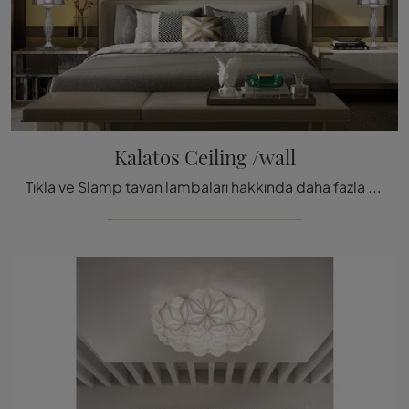
Kalatos Ceiling /wall
Tıkla ve Slamp tavan lambaları hakkında daha fazla bilgi edin: Polikarbonattan yapılmış Kalatos Ceiling / wall modeli seni bek