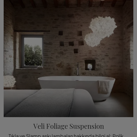
Veli Foliage Suspension
Tıkla ve Slamp askı lambaları hakkında bilgi al: Polikarbonattan yapılmış Veli Foliage Asma model seni bekliyor!