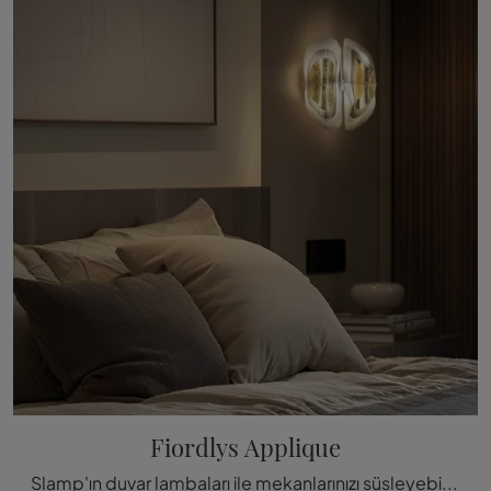
Fiordlys Applique
Slamp'ın duvar lambaları ile mekanlarınızı süsleyebilirsiniz: Fiordlys Applique'yi keş