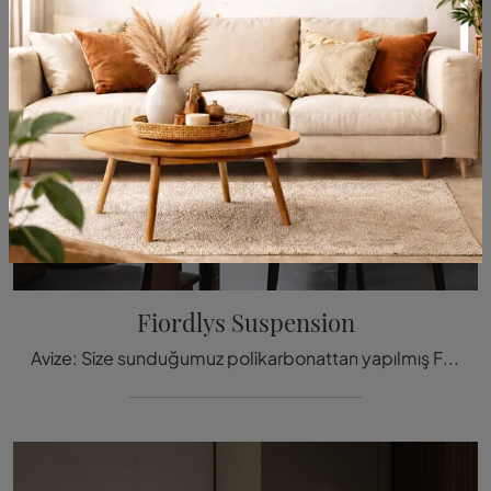
Fiordlys Suspension
Avize: Size sunduğumuz polikarbonattan yapılmış Fiordlys Sospension avizesi hakkında daha fazla bilgi edinin