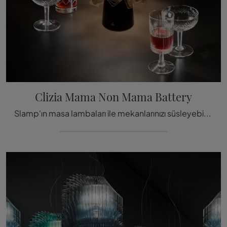
Clizia Mama Non Mama Battery
Slamp'ın masa lambaları ile mekanlarınızı süsleyebilirsiniz: tıklayın ve Clizia Mama Non Mama Battery'yi ke