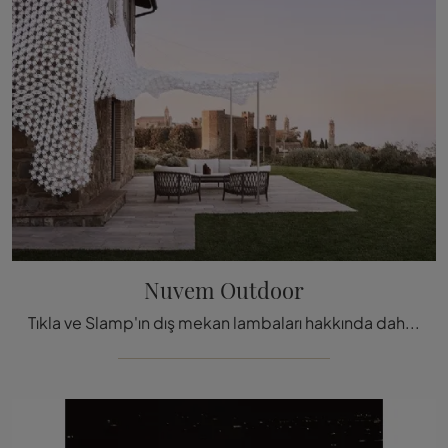
Nuvem Outdoor
Tıkla ve Slamp'ın dış mekan lambaları hakkında daha fazla bilgi edin: Polikarbonattan yapılmış Nuvem