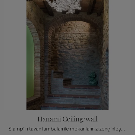
Hanami Ceiling/wall
Slamp'ın tavan lambaları ile mekanlarınızı zenginleştirebilirsiniz: tıklayın ve Hanami Ceiling