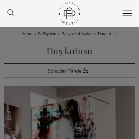
Home
>
Ev Eşyaları
>
Banyo Mobilyaları
>
Duş kutusu
Duş kutusu
Sonuçları Filtrele