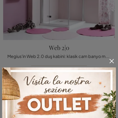
Web 2|0
Megius'in Web 2.0 duş kabini: klasik cam banyo mobilyalarını keşfedin ve wellness odasını de