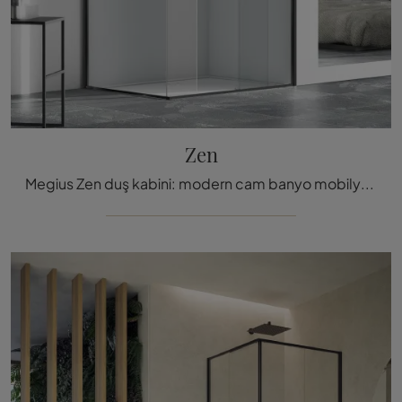
Zen
Megius Zen duş kabini: modern cam banyo mobilyalarını keşfedin ve wellness odasını dekore edin.