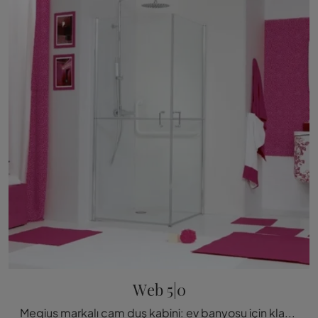
Web 5|0
Megius markalı cam duş kabini: ev banyosu için klasik Web 5|0 banyo mobilyalarını keşfet