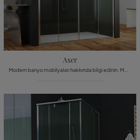
Axer
Modern banyo mobilyaları hakkında bilgi edinin: Megius'un Axer modeli gibi cam duş kabini sizleri bekliyor.