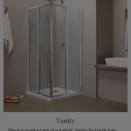
Vanity
Megius marka cam duş kabini: Vanity ile klasik banyo mobilyalarını keşfetmek için tıkla.