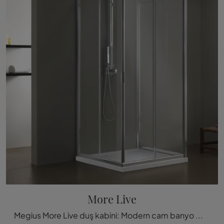
More Live
Megius More Live duş kabini: Modern cam banyo mobilyalarını keşfedin ve wellness odasını dekore edin.