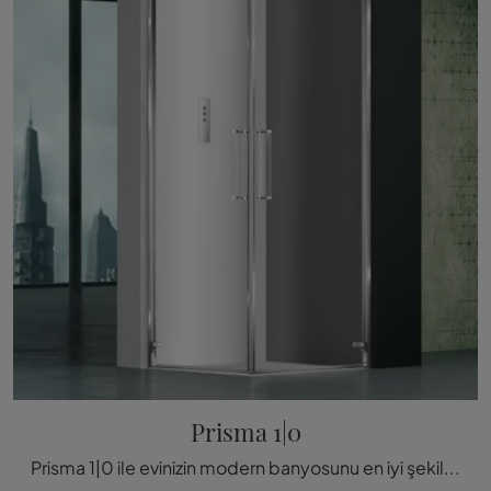
Prisma 1|0
Prisma 1|0 ile evinizin modern banyosunu en iyi şekilde dekore edin, Megius'un cam duş kab