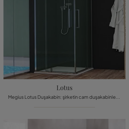
Lotus
Megius Lotus Duşakabin: şirketin cam duşakabinleri ve aksesuarları hakkında bilgi almak için tıklayın.