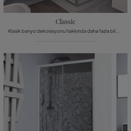
Classic
Klasik banyo dekorasyonu hakkında daha fazla bilgi edinin: Cam duşakabini gibi Megius'un Classic modeli s