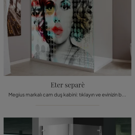
Eter separè
Megius markalı cam duş kabini: tıklayın ve evinizin banyosu için Eter separè banyo mobilyalarını ke