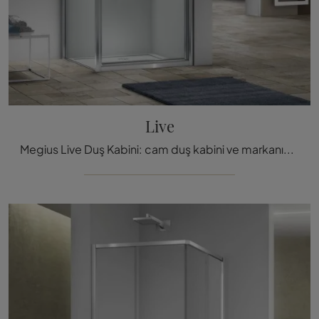
Live
Megius Live Duş Kabini: cam duş kabini ve markanın aksesuarları hakkında bilgi almak için tıklayın.