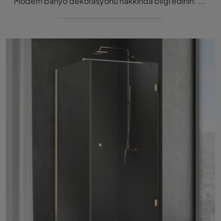
Modern banyo dekorasyonu hakkında bilgi edinin: Evo modeli gibi cam duş kabinleri Megius tarafından sunulmaktadır