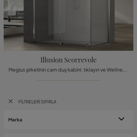
Illusion Scorrevole
Megius şirketinin cam duş kabini: tıklayın ve Wellness odası için modern Illusion Slide banyo mobilyalarını keşfedin.
FILTRELERI SIFIRLA
Marka