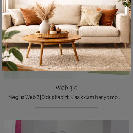
Web 3|0
Megius Web 3|0 duş kabini: Klasik cam banyo mobilyalarını keşfedin ve banyon