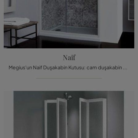
Naif
Megius'un Naif Duşakabin Kutusu: cam duşakabin ve markanın aksesuarları hakkında bilgi almak için tık