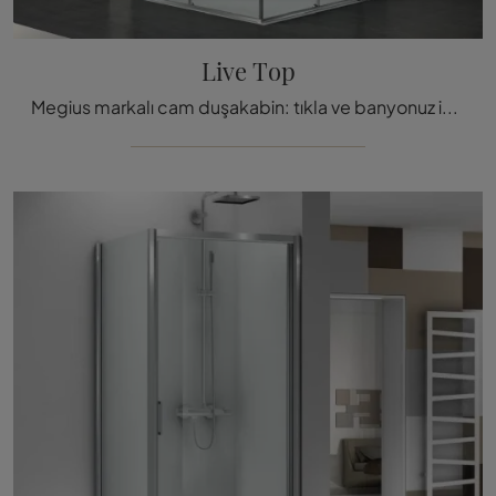
Live Top
Megius markalı cam duşakabin: tıkla ve banyonuz için modern Live Top banyo mobilyalarını keşfet.