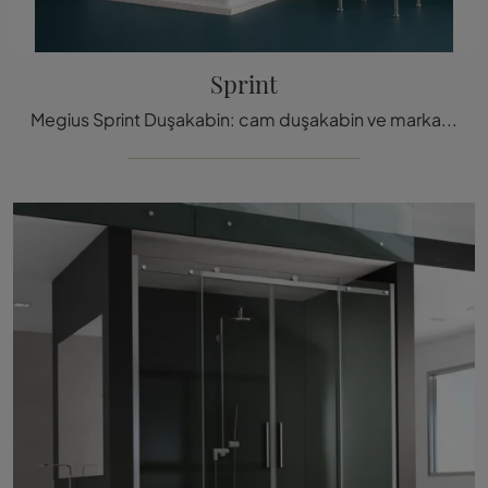
Sprint
Megius Sprint Duşakabin: cam duşakabin ve markanın aksesuarları hakkında bilgi almak için tıklayın.