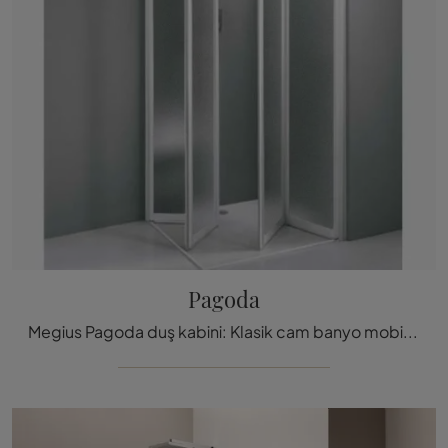
Pagoda
Megius Pagoda duş kabini: Klasik cam banyo mobilyalarını keşfedin ve banyonuzu de