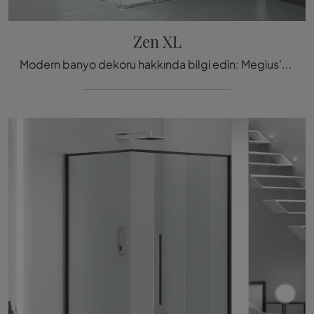
Zen XL
Modern banyo dekoru hakkında bilgi edin: Megius'un Zen XL modeli gibi cam duş kabinleri seni bekliyor.