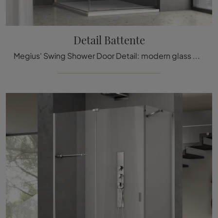
Detail Battente
Megius' Swing Shower Door Detail: modern glass bathroom furniture and decorate your bathroom.