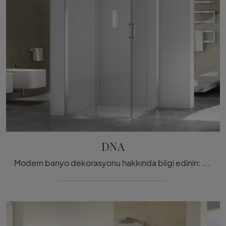
DNA
Modern banyo dekorasyonu hakkında bilgi edinin: Megius'un DNA modeli gibi cam duş kapısı sizi bekliyor.