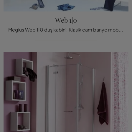
Web 1|0
Megius Web 1|0 duş kabini: Klasik cam banyo mobilyalarını keşfedin ve sağlık odasını de