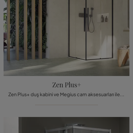
Zen Plus+
Zen Plus+ duş kabini ve Megius cam aksesuarları ile modern wellness odasını mükemmel şekilde döşe.