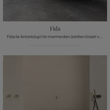
Fida
Fida ile Antoniolupi'nin mermerden üretilen klozet ve aksesuarlarıyla tasarım odaklı konfor odasınıza kusursuz bir dokunuş yapın.