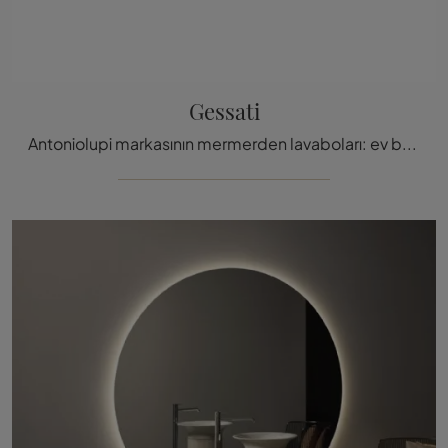
Gessati
Antoniolupi markasının mermerden lavaboları: ev banyonuz için Gessati tasarım banyo mobilyalarını keşfetmek için tıklayın.