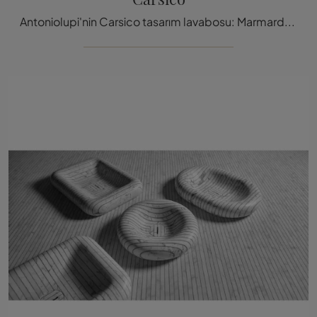
Antoniolupi'nin Carsico tasarım lavabosu: Marmardan banyo gereçleri ve şirketin aksesuarları hakkında daha fazla bilgi için tıklayın.