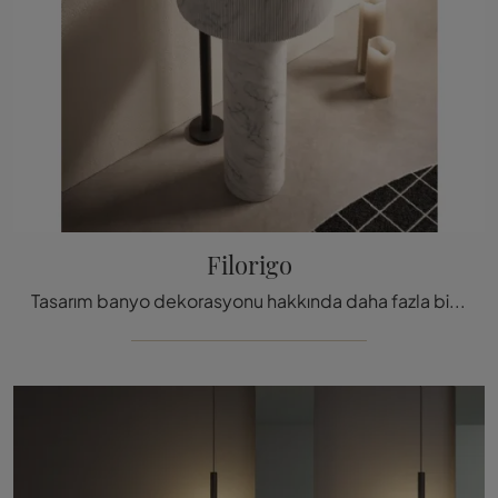
Filorigo
Tasarım banyo dekorasyonu hakkında daha fazla bilgi edinin: Antoniolupi'nin Filorigo modeli gibi mermer lav