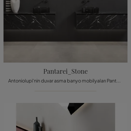
Pantarei_Stone
Antoniolupi'nin duvar asma banyo mobilyaları Pantarei_Stone: mermer tasarım banyo mobilyalarını ke