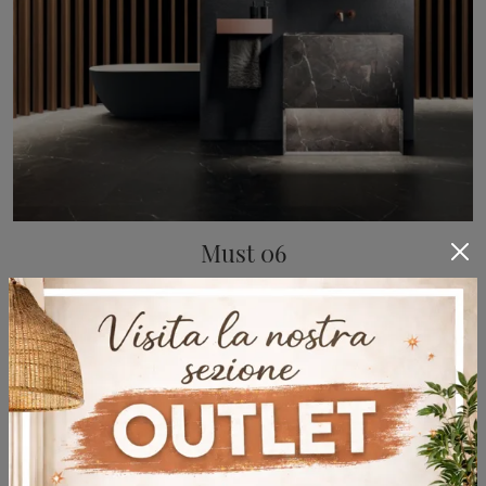
Must 06
Arrital markasının mermerden zemine monte banyo mobilyaları: Banyonuz için Must 06 tasarım banyo aksesuarlarını keşfetmek için tıklayın.