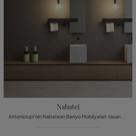
Nabatei
Antoniolupi'nin Nabatean Banyo Mobilyaları: tasarım mermer banyo mobilyalarını keş