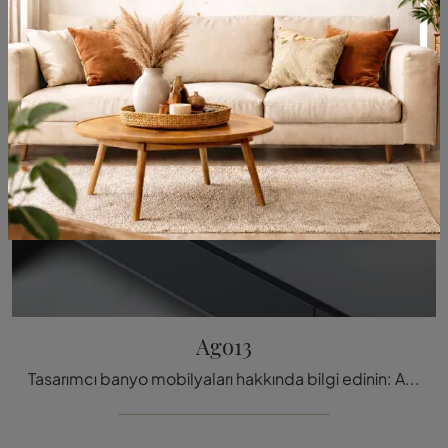
Ago13
Tasarımcı banyo mobilyaları hakkında bilgi edinin: Antoniolupi'nin Ago13 modeli gibi mermer lavabo malzemeler