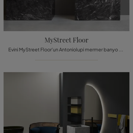
MyStreet Floor
Evini MyStreet Floor'un Antoniolupi mermer banyo mobilyaları ile mükemmel bir şekilde dekore et.