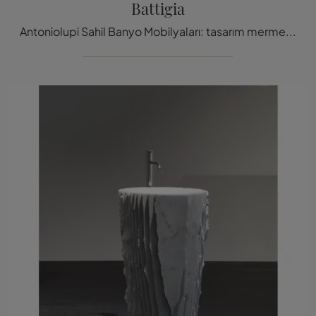
Battigia
Antoniolupi Sahil Banyo Mobilyaları: tasarım mermer banyo mobilyalarını keşfedin ve wellness odas