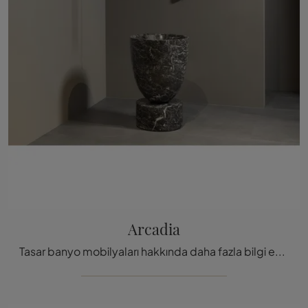
Arcadia
Tasar banyo mobilyaları hakkında daha fazla bilgi edinin: Antoniolupi'nin Arcadia modeli gibi mermerden yapılmış sanitasyon ürünleri sizi bekliyor.