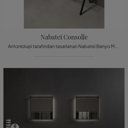
Nabatei Consolle
Antoniolupi tarafından tasarlanan Nabatei Banyo Mobilisi: Tıklamanız ve markanın taş zeminli banyo mobilyaları ve akses