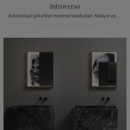
Introverso
Antoniolupi şirketinin mermer lavaboları: tıklayın ve yönlendirme banyo tasarım Introverso wellness odası için keş