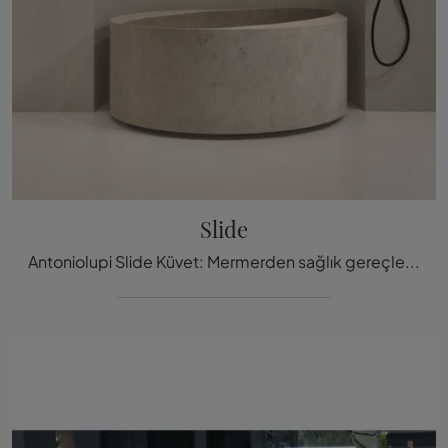
Slide
Antoniolupi Slide Küvet: Mermerden sağlık gereçleri ve markanın aksesuar elemanları hakkında bilgi almak için tıklayın.