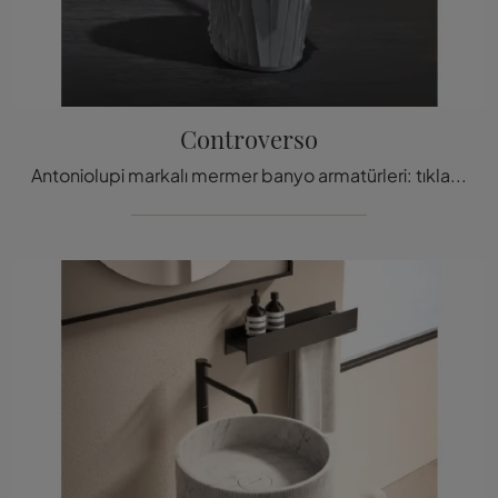
Controverso
Antoniolupi markalı mermer banyo armatürleri: tıklayın ve sağlık odası için tartışmalı banyo mobilyalarını ke