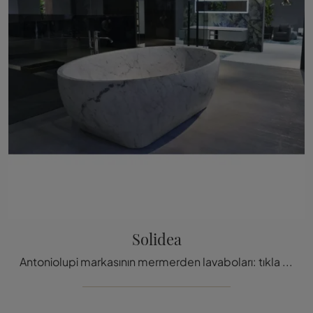
Solidea
Antoniolupi markasının mermerden lavaboları: tıkla ve sağlık odası için Solidea tasarım banyo mobilyalarını keşfet.