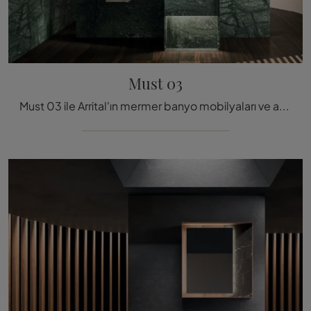
Must 03
Must 03 ile Arrital'ın mermer banyo mobilyaları ve aksesuarlarıyla tasarım odaklı rahatlama odasını en iyi şekilde donatın.