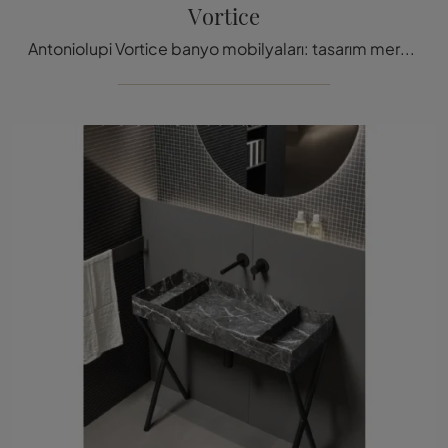
Vortice
Antoniolupi Vortice banyo mobilyaları: tasarım mermer banyo mobilyalarını keşfedin ve wellness alan