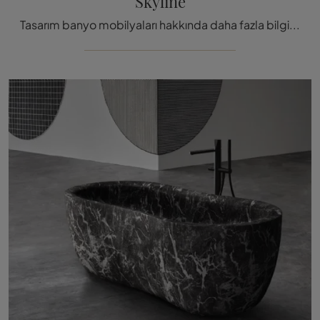
Skyline
Tasarım banyo mobilyaları hakkında daha fazla bilgi edinin: Antoniolupi'nin Skyline modeli gibi mermerden yapılmış hijyenik ürünler sizi bekliyor.