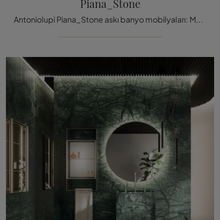
Piana_Stone
Antoniolupi Piana_Stone askı banyo mobilyaları: Mermer tasarım banyo mobilyalarını keşfedin ve rahatlık odanızı döşeyin.