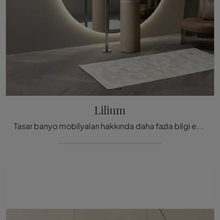
Lilium
Tasar banyo mobilyaları hakkında daha fazla bilgi edinin: Antoniolupi'nin Lilium modeli gibi mermerden yapılmış sanitasyonlar sizi bekliyor.