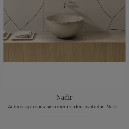
Nadir
Antoniolupi markasının mermerden lavaboları: Nadir tasarım banyo mobilyalarını keşfetmek için tıklayın.