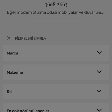
36e8 2663
Eğer modern oturma odası mobilyaları ve duvar üniteleri istiyorsanız, Lago'nun 36e8 2663 modelini seç
FILTRELERI SIFIRLA
Marca
Malzeme
Stil
En çok görüntülenenler: