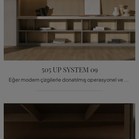
505 UP SYSTEM 09
Eğer modern çizgilerle donatılmış operasyonel ve pratik bir konaklama istiyorsanız, size Molteni & C. 505 UP SYSTEM 09 duvar ü