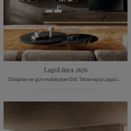
LagoLinea 2676
Dolapları ve gün mobilyaları Göl: Tıklamayla LagoLinea 2676 modelini keşfedin ve her türlü modern odayı tamamlay