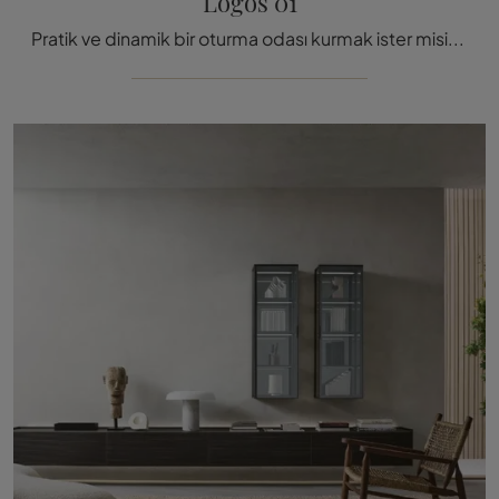
Logos 01
Pratik ve dinamik bir oturma odası kurmak ister misiniz? Size modern ve net hatlara sahip Logos 01 Molteni & C duvar ünitesini tan