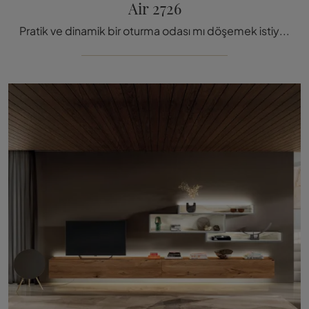
Air 2726
Pratik ve dinamik bir oturma odası mı döşemek istiyorsun? İşte size modern ve net çizgilere sahip Lago Air