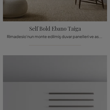
Self Bold Ebano Taiga
Rimadesio'nun monte edilmiş duvar panelleri ve askılıkları: tıklayın ve Self Bold Ebano Taiga modelini keşfedin, her türlü modern