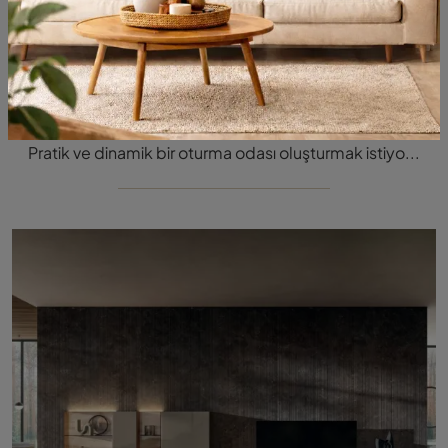
Pass Word Evolution 07
Pratik ve dinamik bir oturma odası oluşturmak istiyor musunuz? İşte size modern ve kararlı formlara sahip Pass Word Evolution 07 Molteni & C