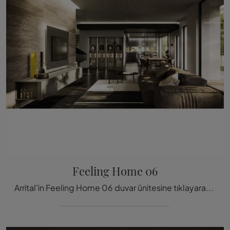
Feeling Home 06
Arrital'in Feeling Home 06 duvar ünitesine tıklayarak daha fazla bilgi edinin: Modern çizgilere sahip bu çözüm tam size göre.