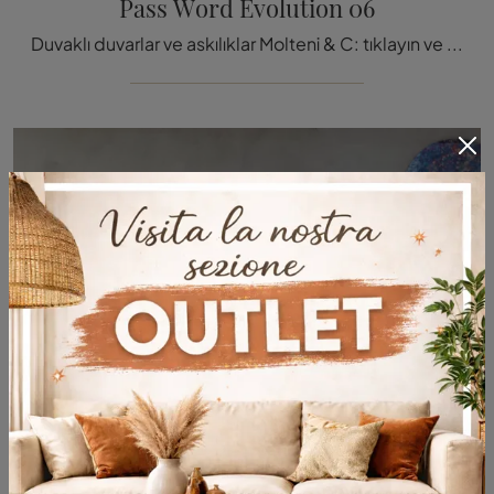
Pass Word Evolution 06
Duvaklı duvarlar ve askılıklar Molteni & C: tıklayın ve Pass Word Evolution 06 modelini keşfedin ve her türlü modern odaları değerl