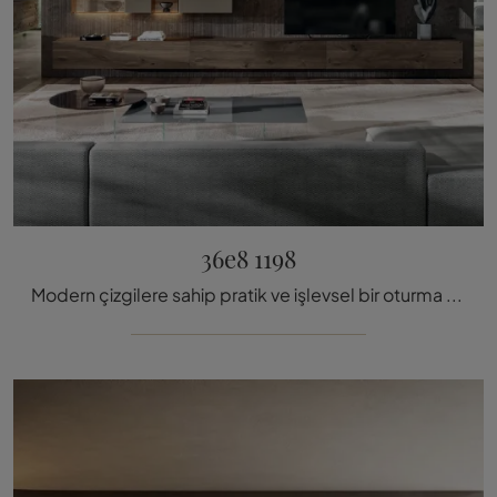
36e8 1198
Modern çizgilere sahip pratik ve işlevsel bir oturma odası mı arıyorsunuz? Size 36e8 1198 Lago duvar ü