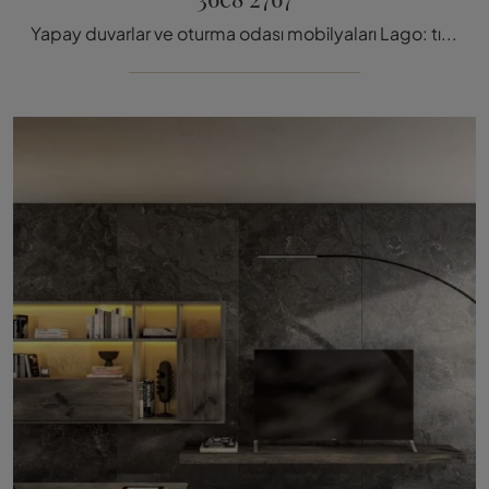
Yapay duvarlar ve oturma odası mobilyaları Lago: tıkla ve modern her türlü odayı zenginleştirebileceğin