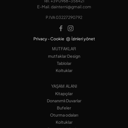
Tel.
+39 0968-356421
E-Mail.
dainterni@gmail.com
P.IVA 03227290792
Privacy
-
Cookie
İzinleri yönet
MUTFAKLAR
mutfaklar Design
Tablolar
Koltuklar
YAŞAM ALANI
Kitapçılar
Donanımlı Duvarlar
Bufeler
Oturma odaları
Koltuklar