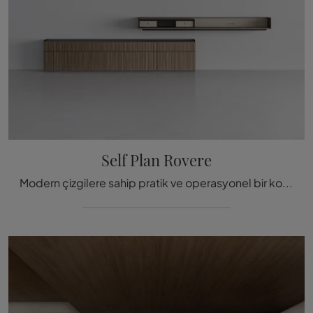
Self Plan Rovere
Modern çizgilere sahip pratik ve operasyonel bir konaklama deneyimi istiyorsanız, size Self Plan Rovere Rimadesio duvar ünitesini sunuyor