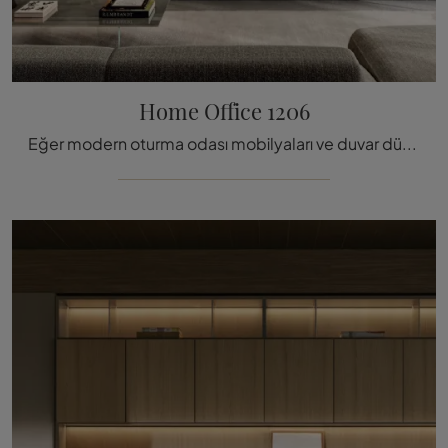
Home Office 1206
Eğer modern oturma odası mobilyaları ve duvar düzenleri arıyorsanız, Lago'nun Home Office 1206 modelini tercih edin: tıklayın ve