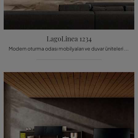
LagoLinea 1234
Modern oturma odası mobilyaları ve duvar üniteleri arıyorsanız, Lago'nun LagoLinea 1234 modelini seçin: