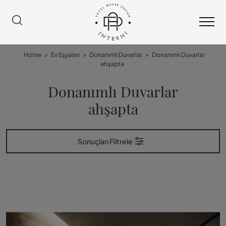
Home
>
Ev Eşyaları
>
Donanımlı Duvarlar
>
Donanımlı Duvarlar
ahşapta
Donanımlı Duvarlar
ahşapta
Sonuçları Filtrele