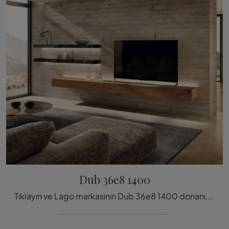
Dub 36e8 1400
Tıklayın ve Lago markasının Dub 36e8 1400 donanımlı duvarı hakkında daha fazla bilgi edinin: modern çizgilere sa