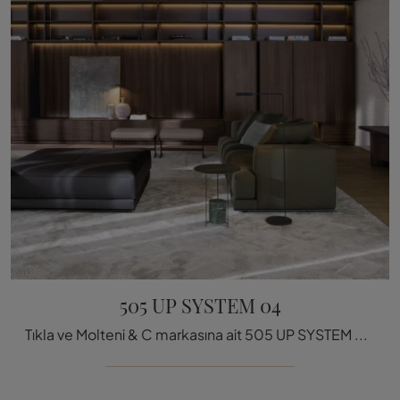
505 UP SYSTEM 04
Tıkla ve Molteni & C markasına ait 505 UP SYSTEM 04 duvar ünitesi hakkında bilgi al: Senin için mükemmel modern çizgilere sahip çö