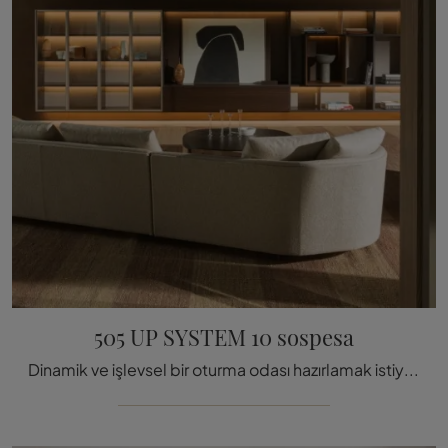
505 UP SYSTEM 10 sospesa
Dinamik ve işlevsel bir oturma odası hazırlamak istiyor musunuz? İşte size kararlı ve modern çizgilere sahip asılı 505 UP SYSTEM 10 du