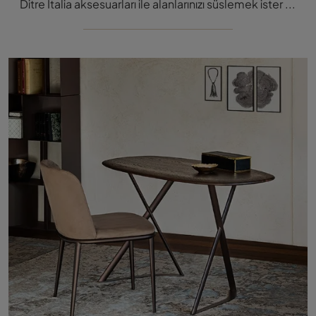
Ditre Italia aksesuarları ile alanlarınızı süslemek ister misiniz? Size Babel gibi çeşitli ahşap sehpa modellerini sunuyoruz.