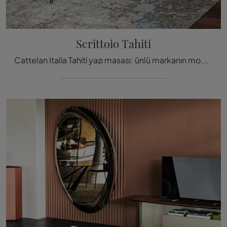
Scrittoio Tahiti
Cattelan Italia Tahiti yazı masası: ünlü markanın modern ahşap tamamlayıcı ve yazı masaları hakkında bilgi almak için tıklayın!