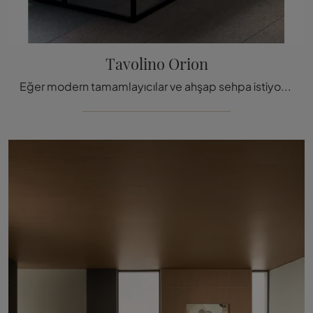
Tavolino Orion
Eğer modern tamamlayıcılar ve ahşap sehpa istiyorsanız, Twils markasının Orion sehpa modeli hakkında daha fazla