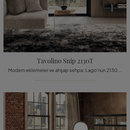
Tavolino Snip 2130T
Modern eklemeler ve ahşap sehpa: Lago'nun 2130T modeli Snip sehpa hakkında bilgi alarak iç mekanlarınızı güzelleştirebilir