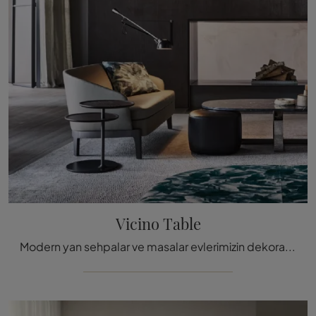
Vicino Table
Modern yan sehpalar ve masalar evlerimizin dekorasyonuna büyük değer katar ve güzel görünmelerinin yanı sıra çok yönlüdürler.