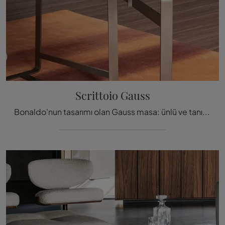
Scrittoio Gauss
Bonaldo'nun tasarımı olan Gauss masa: ünlü ve tanınmış markanın ahşap tasarımları hakkında bilgi almak için tıklayın!