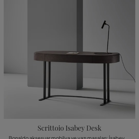
Scrittoio Isabey Desk
Bonaldo aksesuar mobilya ve yazı masaları: İsabey Desk modeli ile modern mekanlarınızın güzelliğini artırmanın yollarını keşfedin.