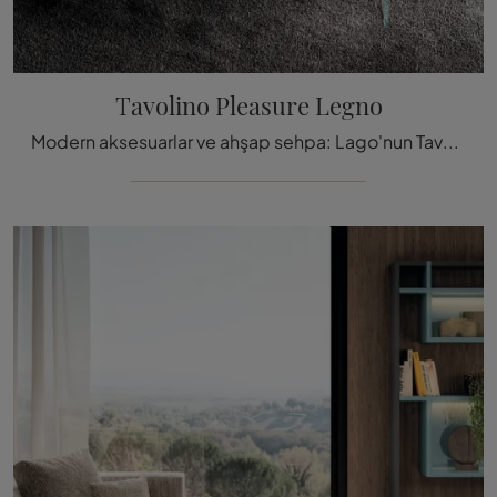
Tavolino Pleasure Legno
Modern aksesuarlar ve ahşap sehpa: Lago'nun Tavolino Pleasure Legno modeli hakkında bilgi alarak iç mekanlarınızı tamamlayabilirsiniz.