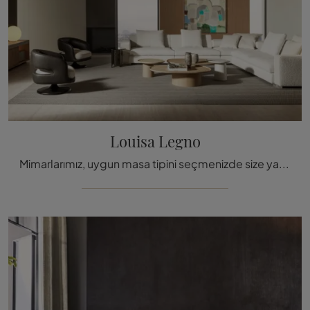
Louisa Legno
Mimarlarımız, uygun masa tipini seçmenizde size yardımcı olacaklar, böylece ortamın pratik niteliklerini ve estetik değerini tamamlayabilirsiniz.