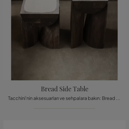
Bread Side Table
Tacchini'nin aksesuarları ve sehpalara bakın: Bread Side Table modeli ile tasarım alanlarınızı nasıl zenginleştirece