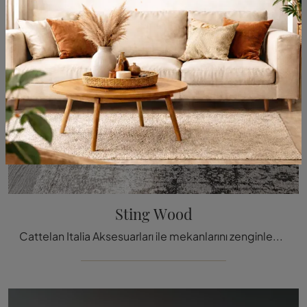
Sting Wood
Cattelan Italia Aksesuarları ile mekanlarını zenginleştirmek ister misin? İşte Sting Wood gibi farklı ahşap sehpa modelleri.