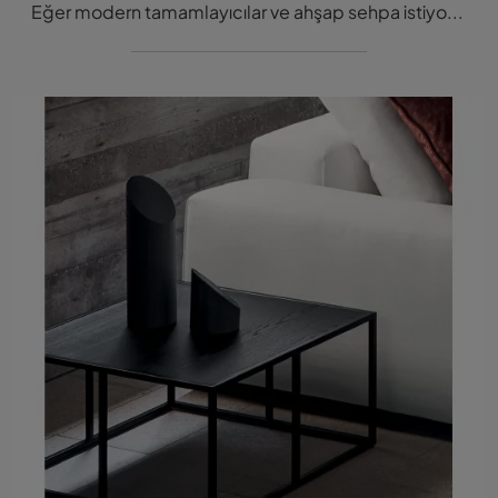
Eğer modern tamamlayıcılar ve ahşap sehpa istiyorsanız, Twils markasının Tavolino Servetto Condè modeli hakkında bilgi ed