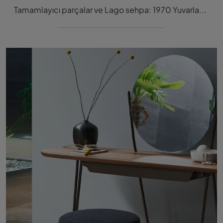
Tamamlayıcı parçalar ve Lago sehpa: 1970 Yuvarlak Hava Sehpa modeli ile modern alanlarınızı nasıl süsleyebilece