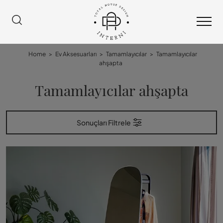
Home
>
Ev Aksesuarları
>
Tamamlayıcılar
>
Tamamlayıcılar
ahşapta
Tamamlayıcılar ahşapta
Sonuçları Filtrele