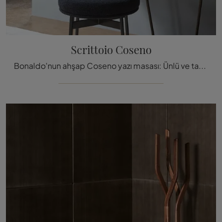
Scrittoio Coseno
Bonaldo'nun ahşap Coseno yazı masası: Ünlü ve tanınmış markanın modern ahşap komidin ve yazı masaları hakkında daha faz