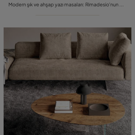
Modern şık ve ahşap yazı masaları: Rimadesio'nun Rialto Yazı Masası modeli hakkında daha fazla bilgi edinin ve mekanlarınız