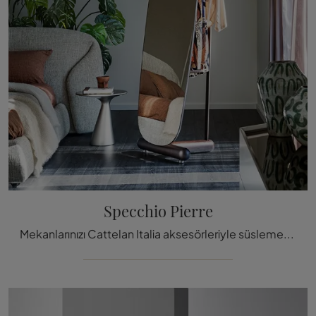
Specchio Pierre
Mekanlarınızı Cattelan Italia aksesörleriyle süslemek ister misiniz? İşte Specchio Pierre gibi çeşitli ahşap ayna modelleri.