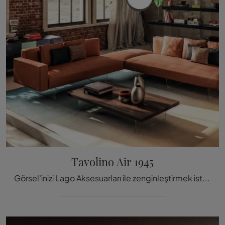
Tavolino Air 1945
Görsel'inizi Lago Aksesuarları ile zenginleştirmek ister misiniz? Size ahşap Tavolino Air 1945 gibi birçok farklı model