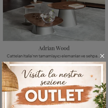
Adrian Wood
Cattelan Italia'nın tamamlayıcı elemanları ve sehpa modelleri: Adrian Wood modeli ile iç mekan tasarımınızı nasıl değerlendire