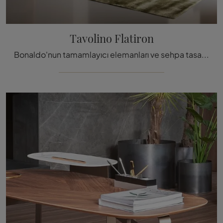
Tavolino Flatiron
Bonaldo'nun tamamlayıcı elemanları ve sehpa tasarımları: Tasarım mekanlarınızı Tavolino Flatiron modeliyle nasıl