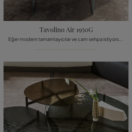
Tavolino Air 1950G
Eğer modern tamamlayıcılar ve cam sehpa istiyorsanız, Lago markası tarafından üretilen Air 1950G modeli hakkında bil