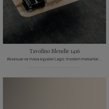
Tavolino Blendie 1416
Aksesuar ve masa eşyaları Lago: modern mekanlarınızı Tavolino Blendie 1416 modeli ile nasıl değerlendirebile