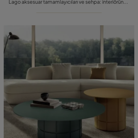
Lago aksesuar tamamlayıcıları ve sehpa: interiörünüzü modern Tavolino Correr Slim modeli ile nasıl değerlendireceğin