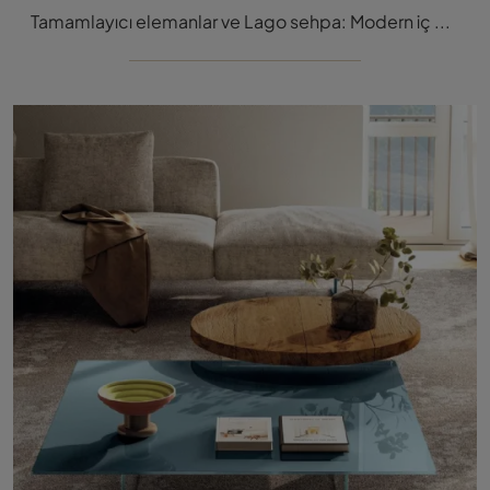
Tamamlayıcı elemanlar ve Lago sehpa: Modern iç mekanlarınızı Tamamlamak için 36e8 modeli Sehpa hakkında