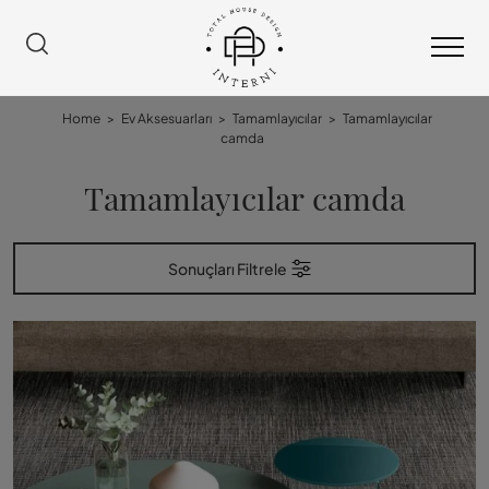
Home
>
Ev Aksesuarları
>
Tamamlayıcılar
>
Tamamlayıcılar
camda
Tamamlayıcılar camda
Sonuçları Filtrele