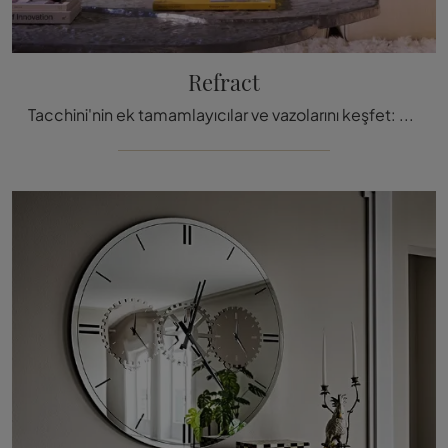
Refract
Tacchini'nin ek tamamlayıcılar ve vazolarını keşfet: Modern iç mekanlarınızı Refract modeli ile nas