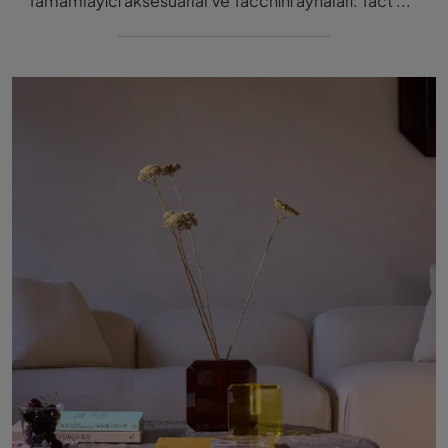
Tamamlayıcı aksesuarlar ve Tacchini aynaları: Tact & Trace modeli ile mekanlarınızın tasarımını nasıl değerl