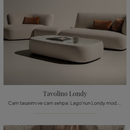
Tavolino Londy
Cam tasarımı ve cam sehpa: Lago'nun Londy modeli hakkında daha fazla bilgi edinin ve mekanlarınızı süsleyebilirsin