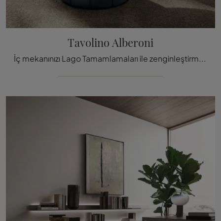
Tavolino Alberoni
İç mekanınızı Lago Tamamlamaları ile zenginleştirmek ister misiniz? Cam masa gibi farklı modeller sunuyoruz, Alberoni Sehp