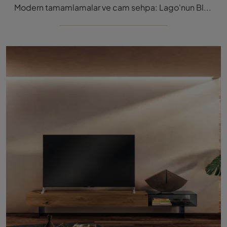
Modern tamamlamalar ve cam sehpa: Lago'nun Blendie 1413 modeli hakkında bilgi alarak mekanlarınızı değerlendirebilirsiniz.