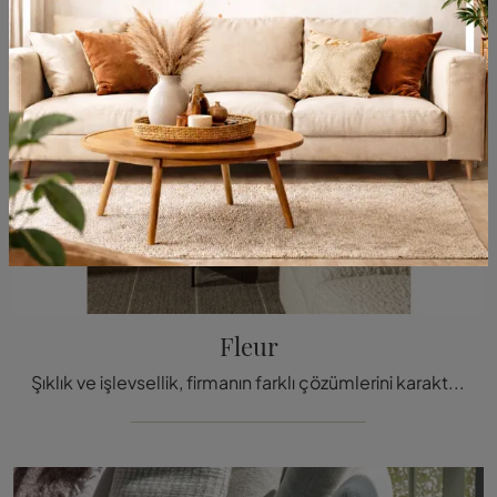
Fleur
Şıklık ve işlevsellik, firmanın farklı çözümlerini karakterize ederken, bu Molteni & C imzalı Fleur Cam Sehpa modeli gibi estetik açıdan