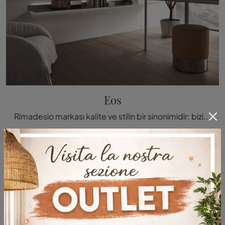
Eos
Rimadesio markası kalite ve stilin bir sinonimidir: bizi ziyaret etmek, markanın uzun yıllara dayanan deneyimine ve tutkusuna