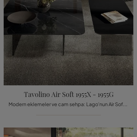
Tavolino Air Soft 1955X - 1955G
Modern eklemeler ve cam sehpa: Lago'nun Air Soft 1955X - 1955G modeli hakkında bilgi edinin ve mekanlarınızı zenginleştirebilirsin