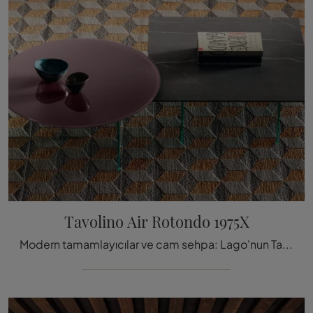
Tavolino Air Rotondo 1975X
Modern tamamlayıcılar ve cam sehpa: Lago'nun Tavolino Air Rotondo 1975X modeli hakkında bilgi alın ve mekanlarınızı zenginleştirin