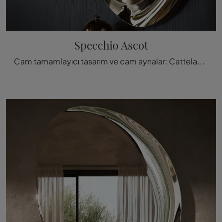
Specchio Ascot
Cam tamamlayıcı tasarım ve cam aynalar: Cattelan Italia'nın Ascot Aynası modeli hakkında daha fazla bilgi edinin ve iç mekanlarınızı