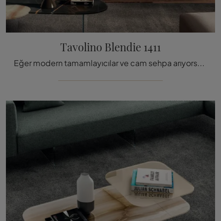
Tavolino Blendie 1411
Eğer modern tamamlayıcılar ve cam sehpa arıyorsanız, Lago markasının Blendie 1411 modeli hakkında daha fazla bil