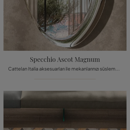
Specchio Ascot Magnum
Cattelan Italia aksesuarları ile mekanlarınızı süslemek mi istiyorsunuz? İşte cam aynalardan oluşan çeşitli modellerden bir