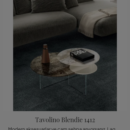
Tavolino Blendie 1412
Modern aksesuarlar ve cam sehpa arıyorsanız, Lago markasının Blendie 1412 model sehpa hakkında bilgi edinin.