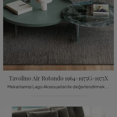
Tavolino Air Rotondo 1964-1975G-1975X
Mekanlarınızı Lago Aksesuarları ile değerlendirmek ister misiniz? İşte Tavolino Air Rotondo 1964-1975G-1975X gibi cam sehpa modelleri.