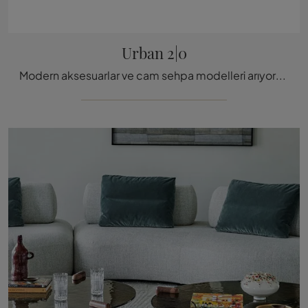
Urban 2|0
Modern aksesuarlar ve cam sehpa modelleri arıyorsanız, Ditre Italia markasının Urban 2|0 modelini keşfedin.