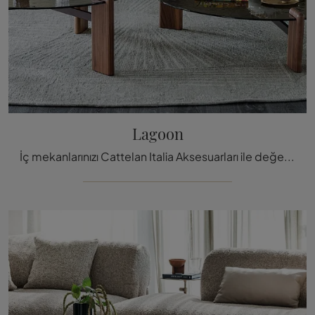
Lagoon
İç mekanlarınızı Cattelan Italia Aksesuarları ile değerlendirmek ister misiniz? Lagoon gibi camlı birden fazla model masayı size sunuyoruz.