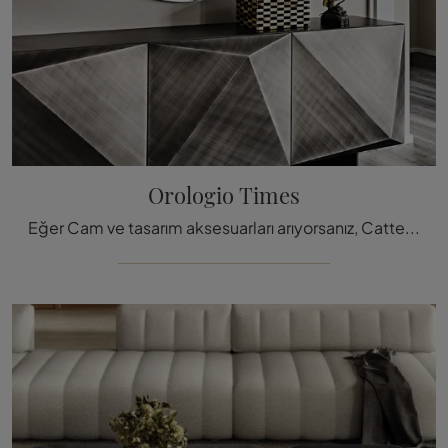
Orologio Times
Eğer Cam ve tasarım aksesuarları arıyorsanız, Cattelan Italia markasının Times modeli hakkında daha fazla bilgi edinin.