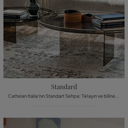
Standard
Cattelan Italia'nın Standart Sehpa: Tıklayın ve bilinen ve tanınmış markanın cam modern aksesuarları ve sehpalari hakkında daha fazla bilgi edinin!