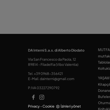
MUTFA
DA Interni S.a.s. di Alberto Diodato
mutfak
Via San Francesco da Paola, 12
Tablola
89814 - Filadelfia (Vibo Valentia)
Koltukl
Tel.
+39 0968-356421
YAŞAM
E-Mail.
dainterni@gmail.com
Kitapçı
P.IVA 03227290792
Donanım
Bufele
Oturma
Privacy
-
Cookie
İzinleri yönet
Koltukl