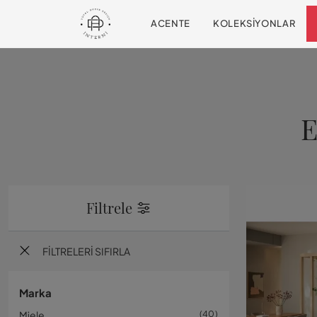
ACENTE
KOLEKSIYONLAR
E
Filtrele
FILTRELERI SIFIRLA
Marka
Miele
40