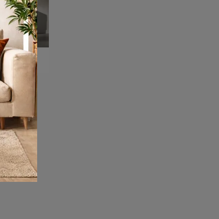
7040 SC
Miele elektrikli ev aletleriyle iç mekanlarınızı tamamlamak ister misiniz? İşte Miele bulaşık makinesi modelleri arasından Lavastovig