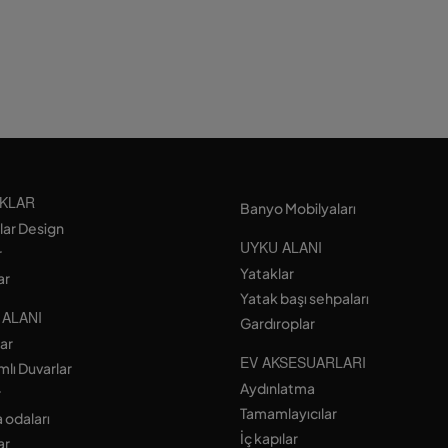
KLAR
Banyo Mobilyaları
lar Design
UYKU ALANI
r
Yataklar
ar
Yatak başı sehpaları
 ALANI
Gardıroplar
lar
EV AKSESUARLARI
lı Duvarlar
Aydınlatma
r
Tamamlayıcılar
 odaları
İç kapılar
ar