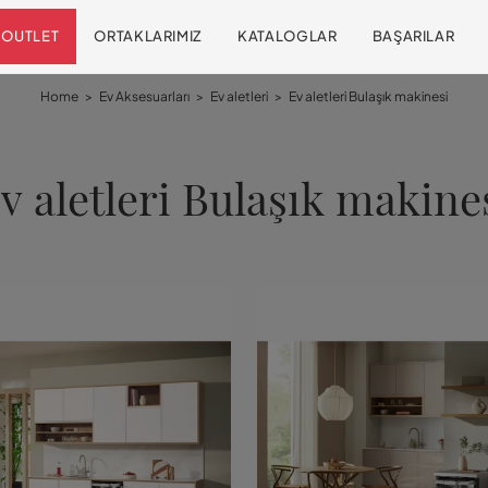
OUTLET
ORTAKLARIMIZ
KATALOGLAR
BAŞARILAR
Home
>
Ev Aksesuarları
>
Ev aletleri
>
Ev aletleri Bulaşık makinesi
v aletleri Bulaşık makine