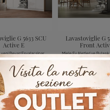
oviglie G 5633 SCU
Lavastoviglie G 
Active E
Front Activ
Mutfağınıza yeni Beyaz Eşyalar sipariş etmek istiyorsanız, Miele markasının G 5633 SCU Active E modeli bulaşık makinesi hakkında bilgi