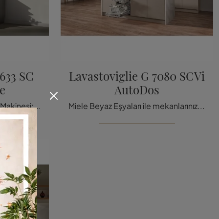
5633 SC
Lavastoviglie G 7080 SCVi
e
AutoDos
Miele Ev Aletleri ve Bulaşık Makinesi: Mutfak ve mekânlarınızı Miele G 5633 SC Front Active modeliyle tamamlayın.
Miele Beyaz Eşyaları ile mekanlarınızı tamamlamak ister misiniz? İşte G 7080 SCVi AutoDos gibi çeşitli bulaşık makin