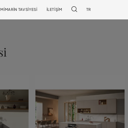
MIMARIN TAVSIYESI
İLETIŞIM
TR
si