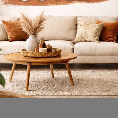
oviglie G 5633 SC
Lavastoviglie G 
ront Active E
AutoDos
Miele Ev Aletleri ile iç mekanınızı tamamlamak ister misiniz? İşte Miele G 5633 SC Front Active E gibi çeşitli bulaşık makinesi modeller