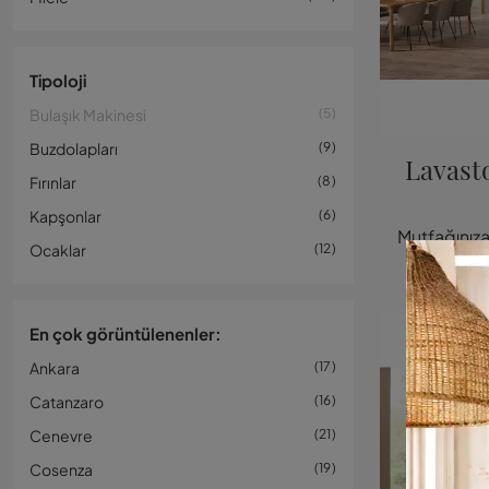
Tipoloji
Bulaşık Makinesi
5
Buzdolapları
9
Lavast
Fırınlar
8
Kapşonlar
6
Ocaklar
12
En çok görüntülenenler:
Ankara
17
Catanzaro
16
Cenevre
21
Cosenza
19