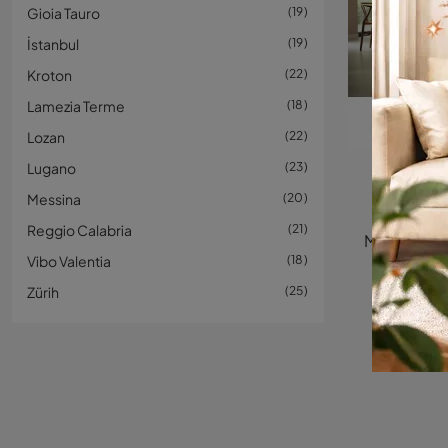
Gioia Tauro
19
İstanbul
19
Kroton
22
Lamezia Terme
18
Lozan
22
Lugano
23
Lavast
Messina
20
F
Reggio Calabria
21
Vibo Valentia
18
Zürih
25