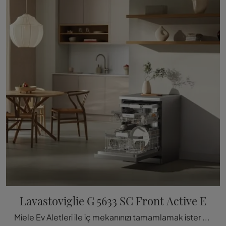
Lavastoviglie G 5633 SC Front Active E
Miele Ev Aletleri ile iç mekanınızı tamamlamak ister misiniz? İşte Miele G 5633 SC Front Active E gibi çeşitli bulaşık makinesi modeller