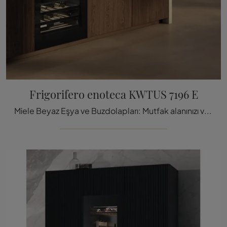
Frigorifero enoteca KWTUS 7196 E
Miele Beyaz Eşya ve Buzdolapları: Mutfak alanınızı ve mutfağınızı Miele Şarap Dolabı modeli KWTUS 7196 E ile