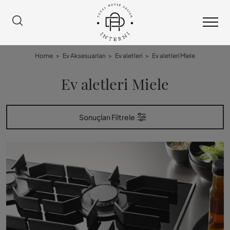
Home
>
Ev Aksesuarları
>
Ev aletleri
>
Ev aletleri Miele
Ev aletleri Miele
Sonuçları Filtrele