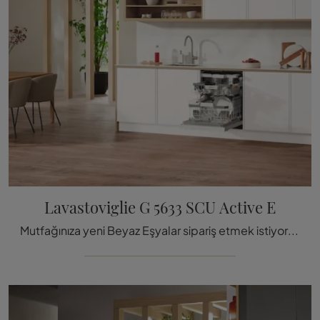
Lavastoviglie G 5633 SCU Active E
Mutfağınıza yeni Beyaz Eşyalar sipariş etmek istiyorsanız, Miele markasının G 5633 SCU Active E modeli bulaşık makinesi hakkında bilgi