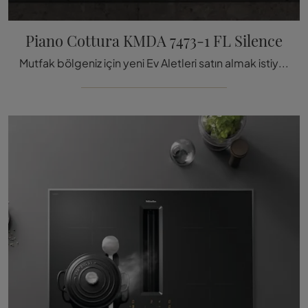
Piano Cottura KMDA 7473-1 FL Silence
Mutfak bölgeniz için yeni Ev Aletleri satın almak istiyorsanız, Miele markasının KMDA 7473-1 FL Silence modeli hakkında daha fazla bilgi