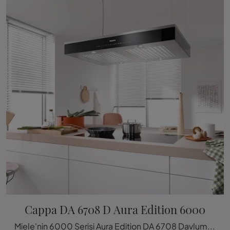
Cappa DA 6708 D Aura Edition 6000
Miele'nin 6000 Serisi Aura Edition DA 6708 Davlumbazı: Güçlü marka liderliğindeki elektrikli cihazlar ve davlumbazlar h