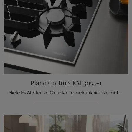
Piano Cottura KM 3054-1
Miele Ev Aletleri ve Ocaklar: İç mekanlarınızı ve mutfağınızı KM 3054-1 Ocak modeli ile nasıl tamamlayacağ