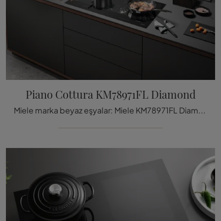
Piano Cottura KM78971FL Diamond
Miele marka beyaz eşyalar: Miele KM78971FL Diamond Ocak gibi Ocak modelleri hakkında bilgi edinin ve her zaman hayal ettiğiniz mutfak bölümünü ...