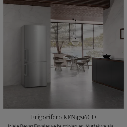
Frigorifero KFN4796CD
Miele Beyaz Eşyaları ve buzdolapları: Mutfak ve alanınızı Miele buzdolabı modeli KFN4796CD ile nasıl tam