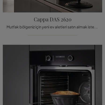
Cappa DAS 2620
Mutfak bölgeniz için yeni ev aletleri satın almak isterseniz, Miele markasının DAS 2620 modeli hakkında bilgi edinin.