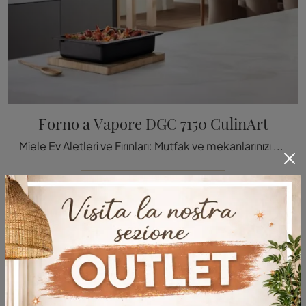
Forno a Vapore DGC 7150 CulinArt
Miele Ev Aletleri ve Fırınları: Mutfak ve mekanlarınızı Miele Buharlı Fırın DGC 7150 CulinArt modeli ile nasıl