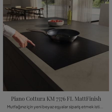
Piano Cottura KM 7576 FL MattFinish
Mutfağınız için yeni beyaz eşyalar sipariş etmek istiyorsanız, Miele markasının KM 7576 FL MattFinish modeli hakkında daha fazla bilgi edinin.