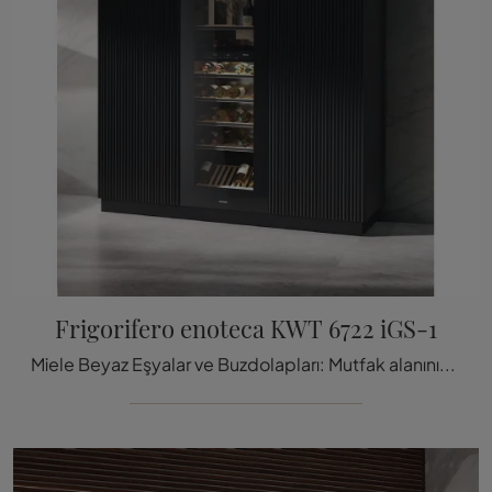
Frigorifero enoteca KWT 6722 iGS-1
Miele Beyaz Eşyalar ve Buzdolapları: Mutfak alanınızı ve mutfağınızı tamamlamanın yollarını Frigorifero enoteca KWT 6722