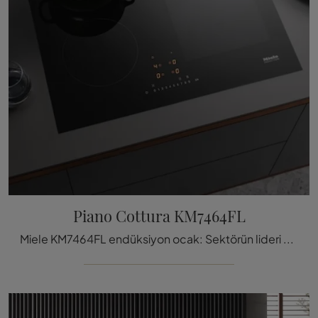
Piano Cottura KM7464FL
Miele KM7464FL endüksiyon ocak: Sektörün lideri olan tanınmış markanın elektrikli cihazları ve ocakları hakkında daha fazla bilgi edinmek için t