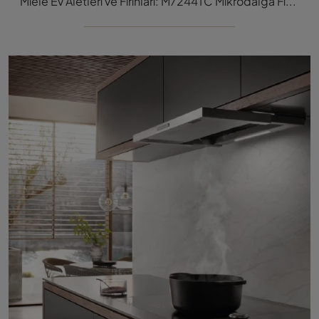
Miele Ev Aletleri ve Fırınları: M7244TC Mikrodalga Fırın modeli ile mekanlarınızı ve mutfağınızı nasıl