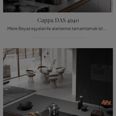
Cappa DAS 4940
Miele Beyaz eşyaları ile alanlarınızı tamamlamak ister misiniz? Size DAS 4940 şapka gibi çeşitli modeller