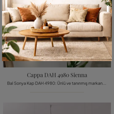
Cappa DAH 4980 Sienna
Bal Sonya Kap DAH 4980: Ünlü ve tanınmış markanın beyaz eşya ve davlumbazları hakkında daha fazla bilgi edinmek