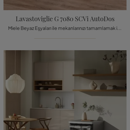
Lavastoviglie G 7080 SCVi AutoDos
Miele Beyaz Eşyaları ile mekanlarınızı tamamlamak ister misiniz? İşte G 7080 SCVi AutoDos gibi çeşitli bulaşık makin