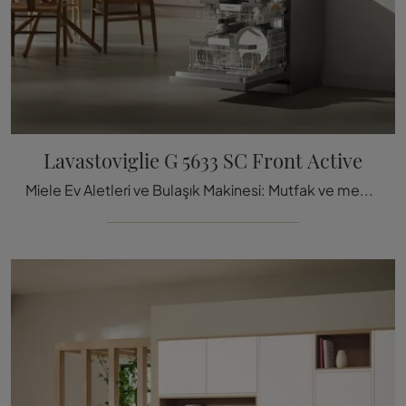
Lavastoviglie G 5633 SC Front Active
Miele Ev Aletleri ve Bulaşık Makinesi: Mutfak ve mekânlarınızı Miele G 5633 SC Front Active modeliyle tamamlayın.