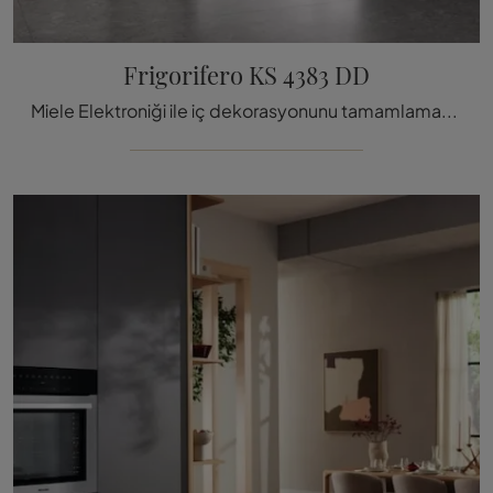
Frigorifero KS 4383 DD
Miele Elektroniği ile iç dekorasyonunu tamamlamak istiyor musunuz? KS 4383 DD gibi çeşitli Buzdolabı modeller