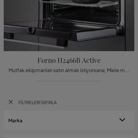
Forno H2466B Active
Mutfak ekipmanları satın almak istiyorsanız, Miele markasının H2466B Active model fırın hakkında bilgi edinin.
FILTRELERI SIFIRLA
Marka