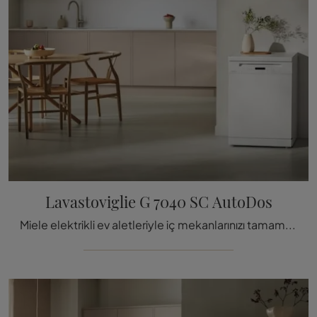
Lavastoviglie G 7040 SC AutoDos
Miele elektrikli ev aletleriyle iç mekanlarınızı tamamlamak ister misiniz? İşte Miele bulaşık makinesi modelleri arasından Lavastovig