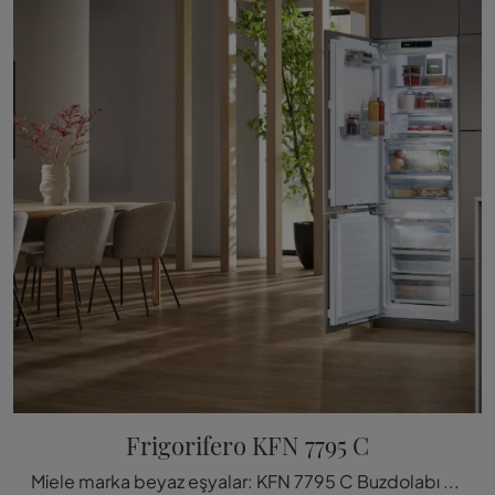
Frigorifero KFN 7795 C
Miele marka beyaz eşyalar: KFN 7795 C Buzdolabı gibi modeller hakkında daha fazla bilgi edinin ve her zaman hayalini kurduğunuz mutfağı tamamlay