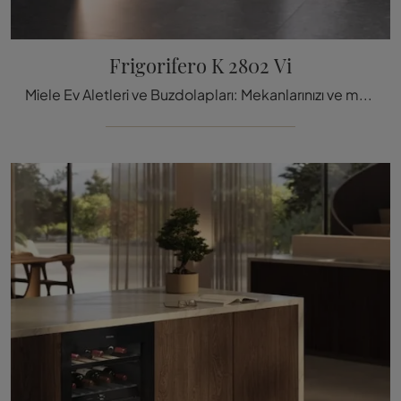
Frigorifero K 2802 Vi
Miele Ev Aletleri ve Buzdolapları: Mekanlarınızı ve mutfağınızı Miele Buzdolabı K 2802 Vi model