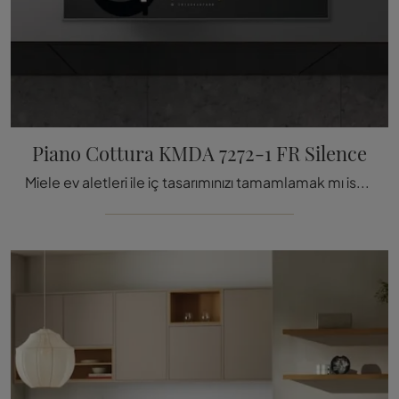
Piano Cottura KMDA 7272-1 FR Silence
Miele ev aletleri ile iç tasarımınızı tamamlamak mı istiyorsunuz? Size KMDA 7272-1 FR Silence gibi çeşitli Ocak modellerini sunuyoruz