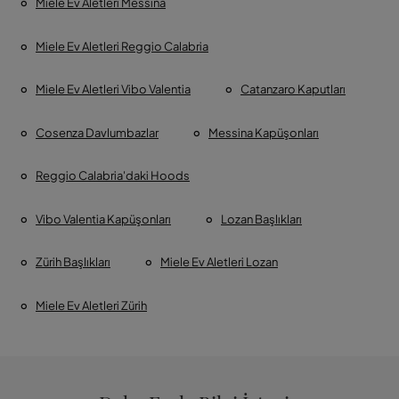
Miele Ev Aletleri Messina
Miele Ev Aletleri Reggio Calabria
Miele Ev Aletleri Vibo Valentia
Catanzaro Kaputları
Cosenza Davlumbazlar
Messina Kapüşonları
Reggio Calabria'daki Hoods
Vibo Valentia Kapüşonları
Lozan Başlıkları
Zürih Başlıkları
Miele Ev Aletleri Lozan
Miele Ev Aletleri Zürih