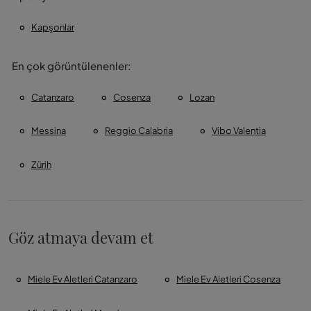
Kapşonlar
En çok görüntülenenler:
Catanzaro
Cosenza
Lozan
Messina
Reggio Calabria
Vibo Valentia
Zürih
Göz atmaya devam et
Miele Ev Aletleri Catanzaro
Miele Ev Aletleri Cosenza