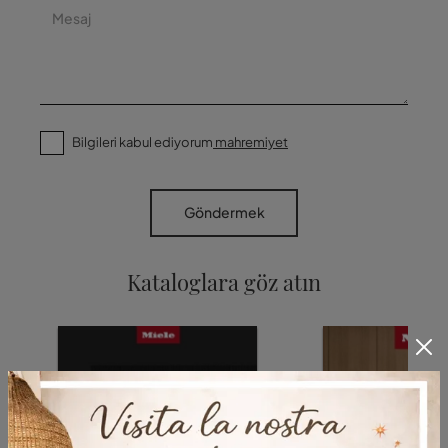
Bilgileri kabul ediyorum
mahremiyet
Göndermek
Kataloglara göz atın