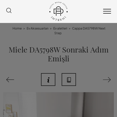
Home
>
Ev Aksesuarları
>
Ev aletleri
>
Cappa DA5798W Next
Step
Miele DA5798W Sonraki Adım
Emişli