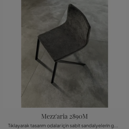
Mezz'aria 2890M
Tıklayarak tasarım odalar için sabit sandalyelerin geniş bir yelpazesini keşfedin: Lago'nun Mezz'aria 2890