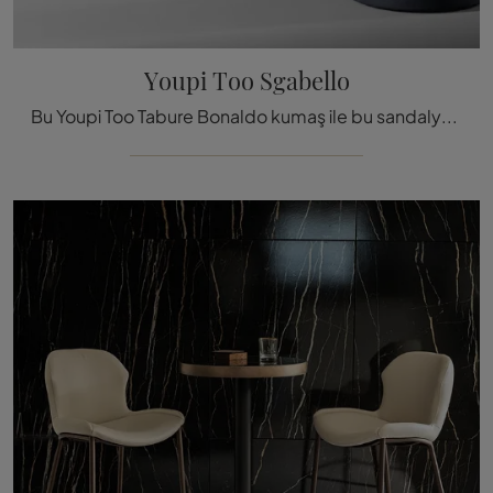
Youpi Too Sgabello
Bu Youpi Too Tabure Bonaldo kumaş ile bu sandalye ile, tasarım taburelerden biri, mekanlarınızı süsleyebilirsiniz.