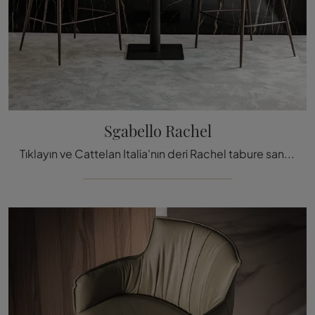
Sgabello Rachel
Tıklayın ve Cattelan Italia'nın deri Rachel tabure sandalyesi hakkında bilgi edinin: En özel tasarım tabure sandalyeler sizi bekliyor.