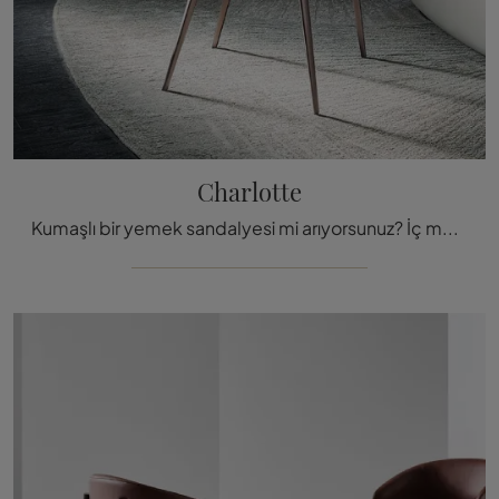
Charlotte
Kumaşlı bir yemek sandalyesi mi arıyorsunuz? İç mekanlarınızı en iyi şekilde tamamlamak için Cattelan Italia'nın Charlotte modelini keşfetmek için ...