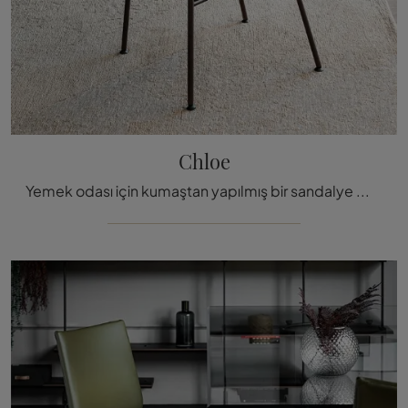
Chloe
Yemek odası için kumaştan yapılmış bir sandalye mi arıyorsunuz? Cattelan Italia'nın Chloe modelini keşfetmek için tıklayın ve iç