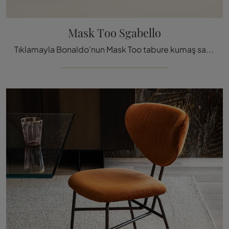
Mask Too Sgabello
Tıklamayla Bonaldo'nun Mask Too tabure kumaş sandalyesi hakkında bilgi alın: En orijinal modern sandalye tabureler sizi bekliyor.