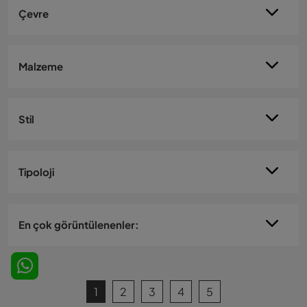
Çevre
Malzeme
Stil
Tipoloji
En çok görüntülenenler:
1
2
3
4
5