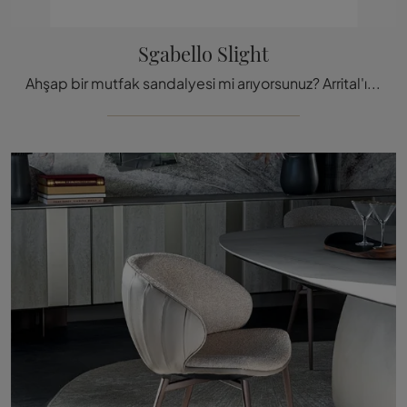
Sgabello Slight
Ahşap bir mutfak sandalyesi mi arıyorsunuz? Arrital'ın Slight taburesi modeli ile alanlarınızı mükemmel şekilde tamamlayın. Keşfetmek için tıklayın.