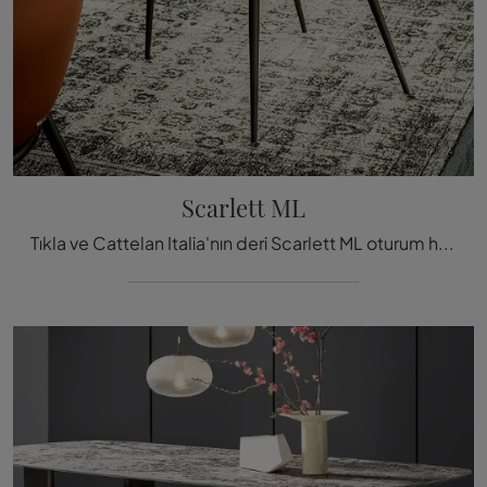
Scarlett ML
Tıkla ve Cattelan Italia'nın deri Scarlett ML oturum hakkında bilgi al: en orijinal modern sabit sandalyeler seni bekliyor.