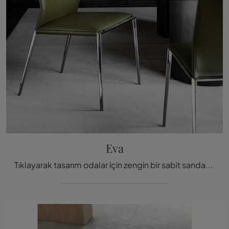
Eva
Tıklayarak tasarım odalar için zengin bir sabit sandalye kataloğunu keşfedin: Cattelan Italia'nın Eva modeli sen