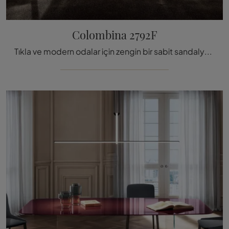
Colombina 2792F
Tıkla ve modern odalar için zengin bir sabit sandalye kataloğunu keşfet: Lago markasının Colombina 2792F modeli seni