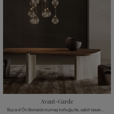
Avant-Garde
Buca d'Ön Bonaldo kumaş koltuğu ile, sabit tasarımlı sandalyelerimizden biriyle iç mekanlarınızı tamamlayabilirsiniz.