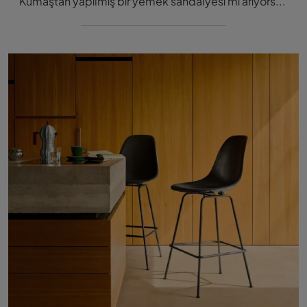
Kumaştan yapılmış bir yemek sandalyesi mi arıyorsunuz? Ditre Italia'nın Cali modelini keşfetmek için tıklayın ve