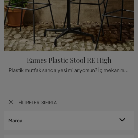
Eames Plastic Stool RE High
Plastik mutfak sandalyesi mi arıyorsun? İç mekanını en iyi şekilde tamamlamak için Vitra'nın Eames Plastic Stool RE High modelini keşfet
FILTRELERI SIFIRLA
Marca