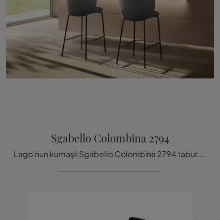
Sgabello Colombina 2794
Lago'nun kumaşlı Sgabello Colombina 2794 taburesi hakkında bilgi almak için tıklayın: En özgün modern sandalye ve tabureler sizi bekliyor.