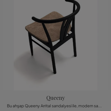
Queeny
Bu ahşap Queeny Arrital sandalyesi ile, modern sabit sandalyelerimizden biri olan bu ürünle alanlarınızı zenginleştirebilirsiniz.