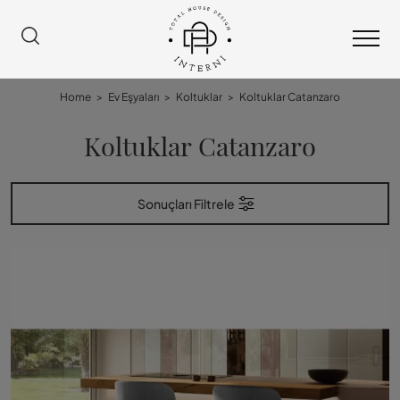
Home
>
Ev Eşyaları
>
Koltuklar
>
Koltuklar Catanzaro
Koltuklar Catanzaro
Sonuçları Filtrele