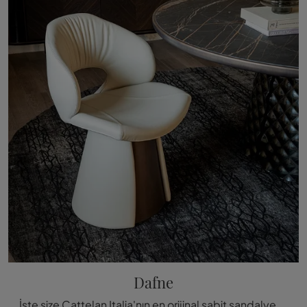
Dafne
İşte size Cattelan Italia'nın en orijinal sabit sandalyelerinden tasarım atmosferi Dafne için yemek sandalyesi