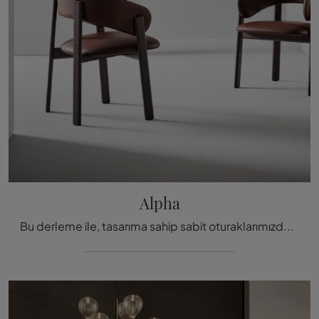
Alpha
Bu derleme ile, tasarıma sahip sabit oturaklarımızdan biri olan Alpha Bonaldo deri sandalye ile alanlarınızı tamamlayabilirsiniz.