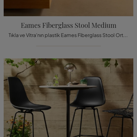
Eames Fiberglass Stool Medium
Tıkla ve Vitra'nın plastik Eames Fiberglass Stool Orta Taburesi hakkında bilgi al: en güzel modern tabure sandalyeler seni bekliyor.