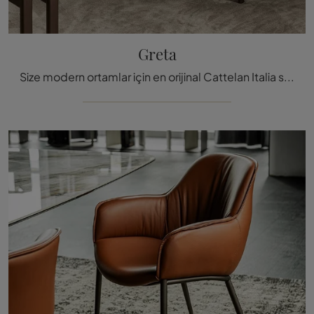
Greta
Size modern ortamlar için en orijinal Cattelan Italia sabit sandalyelerinden biri olan Greta yemek sandalyesini sunuyoruz.