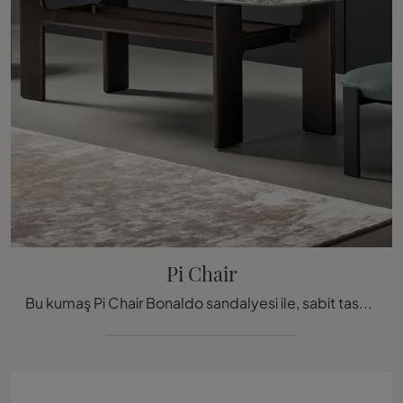
Pi Chair
Bu kumaş Pi Chair Bonaldo sandalyesi ile, sabit tasarım koltuklarımızdan biri olan, iç mekanlarınızı zengin