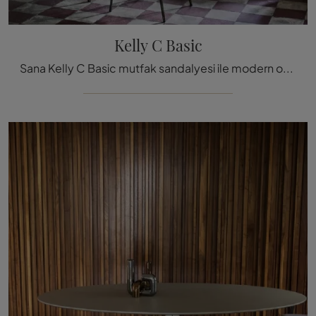
Kelly C Basic
Sana Kelly C Basic mutfak sandalyesi ile modern ortamlar için Tacchini'nin en güzel yığılabilir sandalyelerinden birini tanıtmaktan