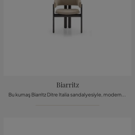
Biarritz
Bu kumaş Biarritz Ditre Italia sandalyesiyle, modern sabit oturma gruplarımızdan biri olarak iç mekanlarını tamamlayabilirsin.