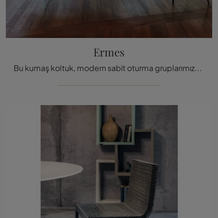
Ermes
Bu kumaş koltuk, modern sabit oturma gruplarımızdan biri olan Ermes Gölü koltuğu ile iç mekanlarını