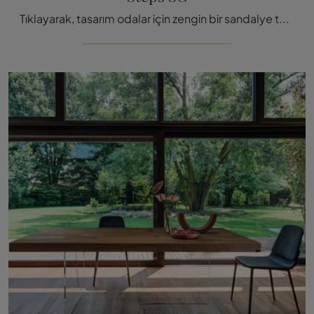
Tıklayarak, tasarım odalar için zengin bir sandalye tabure yelpazesi bulabilirsiniz: Lago'nun Steps SG modeli