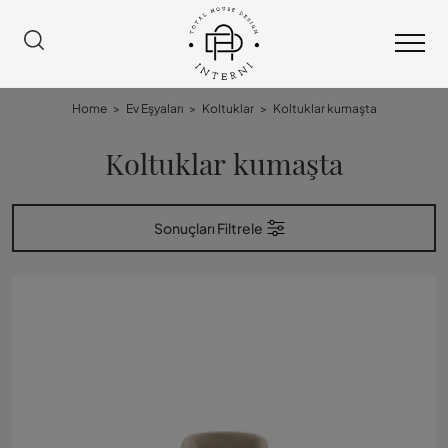
Home
>
Ev Eşyaları
>
Koltuklar
>
Koltuklar kumaşta
Koltuklar kumaşta
Sonuçları Filtrele