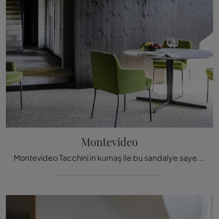
Montevideo
Montevideo Tacchini in kumaş ile bu sandalye sayesinde modern sabit oturma ünitelerimizden biri olan iç mekanlarını zengin