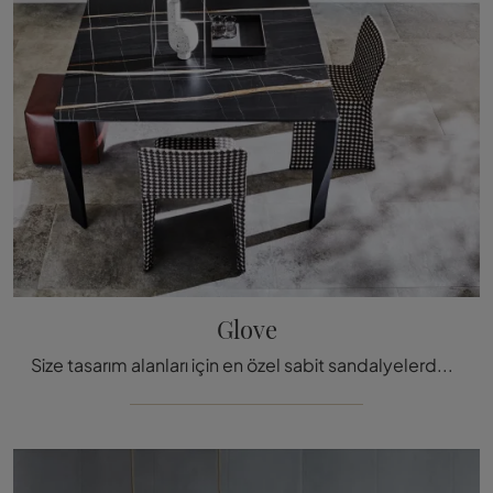
Glove
Size tasarım alanları için en özel sabit sandalyelerden olan Molteni & C.'nin Glove yemek sandalyesini sunuyoruz