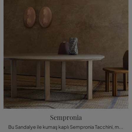
Sempronia
Bu Sandalye ile kumaş kaplı Sempronia Tacchini, modern sabit oturma gruplarımızdan biri olarak alanınızı zenginleştire