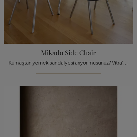
Mikado Side Chair
Kumaştan yemek sandalyesi arıyor musunuz? Vitra'nın Mikado Side Chair modelini keşfetmek için tıklayın ve mekanlarınızı m