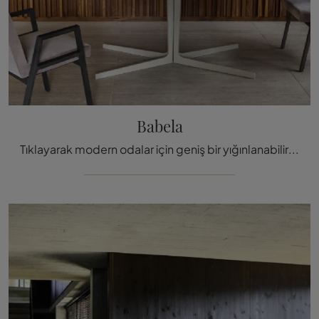
Babela
Tıklayarak modern odalar için geniş bir yığınlanabilir sandalye yelpazesi keşfedin: Tacchini'nin Babela modeli seni