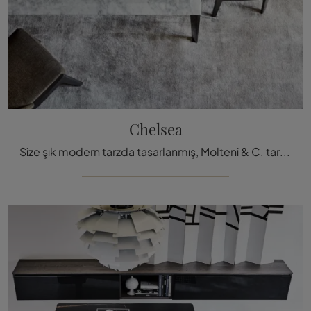
Chelsea
Size şık modern tarzda tasarlanmış, Molteni & C. tarafından üretilen en orijinal sabit sandalyelerden biri olan Chelsea