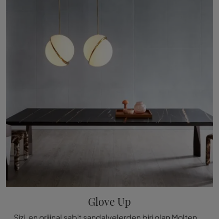
Glove Up
Sizi, en orijinal sabit sandalyelerden biri olan Molteni & C.'nin Glove Up yemek masası sandalyesine tanıtm