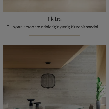
Pletra
Tıklayarak modern odalar için geniş bir sabit sandalye yelpazesi keşfedin: Lago'nun Pletra modeli sizi bek