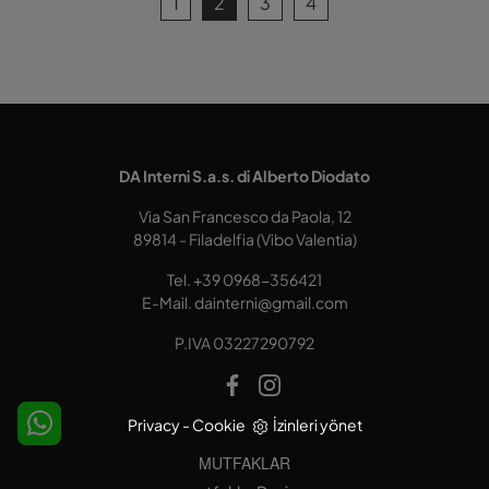
1
2
3
4
DA Interni S.a.s. di Alberto Diodato
Via San Francesco da Paola, 12
89814 - Filadelfia (Vibo Valentia)
Tel.
+39 0968-356421
E-Mail.
dainterni@gmail.com
P.IVA 03227290792
Privacy
-
Cookie
İzinleri yönet
MUTFAKLAR