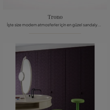
Trono
İşte size modern atmosferler için en güzel sandalyelerden birini, Tacchini'nin Masa sandalyesi.