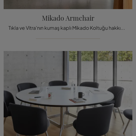
Mikado Armchair
Tıkla ve Vitra'nın kumaş kaplı Mikado Koltuğu hakkında daha fazla bilgi edin: en özel modern sabit sandalyeler sen