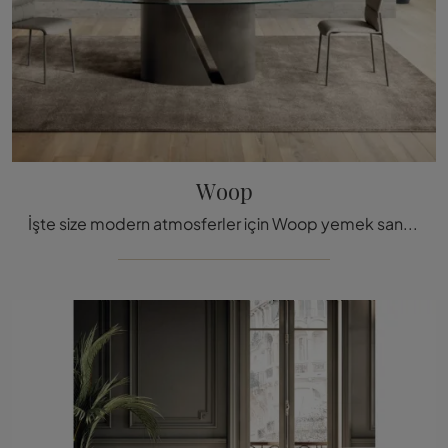
Woop
İşte size modern atmosferler için Woop yemek sandalyesi, Lago'nun en özel sabit sandalyelerinden biri