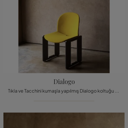
Dialogo
Tıkla ve Tacchini kumaşla yapılmış Dialogo koltuğu hakkında daha fazla bilgi edin: en orijinal sabit tas