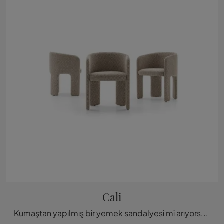
Cali
Kumaştan yapılmış bir yemek sandalyesi mi arıyorsunuz? Ditre Italia'nın Cali modelini keşfetmek için tıklayın ve