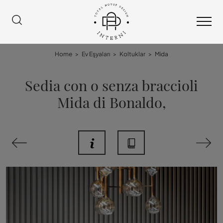
Home
>
Ev Eşyaları
>
Koltuklar
>
Mida
Sedia con o senza braccioli
Mida di Bonaldo,