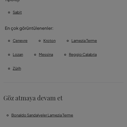
Sabit
En çok görüntülenenler:
Cenevre
Kroton
Lamezia Terme
Lozan
Messina
Reggio Calabria
Zürih
Göz atmaya devam et
Bonaldo Sandalyeler Lamezia Terme