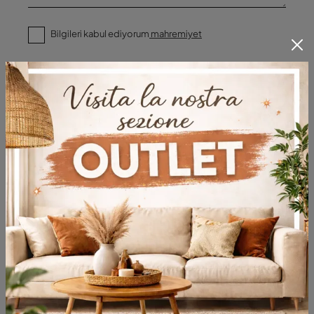
Bilgileri kabul ediyorum
mahremiyet
Göndermek
Kataloglara göz atın