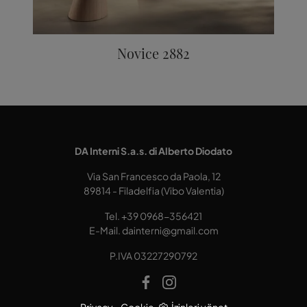
Novice 2882
DA Interni S.a.s. di Alberto Diodato
Via San Francesco da Paola, 12
89814 - Filadelfia (Vibo Valentia)
Tel.
+39 0968-356421
E-Mail.
dainterni@gmail.com
P.IVA 03227290792
Privacy
-
Cookie
İzinleri yönet