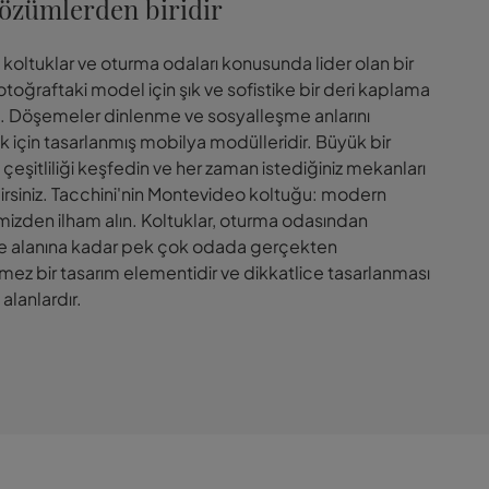
çözümlerden biridir
, koltuklar ve oturma odaları konusunda lider olan bir
otoğraftaki model için şık ve sofistike bir deri kaplama
ı. Döşemeler dinlenme ve sosyalleşme anlarını
 için tasarlanmış mobilya modülleridir. Büyük bir
eşitliliği keşfedin ve her zaman istediğiniz mekanları
lirsiniz. Tacchini'nin Montevideo koltuğu: modern
imizden ilham alın. Koltuklar, oturma odasından
e alanına kadar pek çok odada gerçekten
mez bir tasarım elementidir ve dikkatlice tasarlanması
alanlardır.