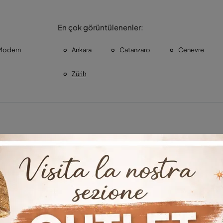
En çok görüntülenenler:
Modern
Ankara
Catanzaro
Cenevre
Zürih
ar Gioia Tauro
Ankara Türkiye Koltukları
Türkiye Cenevre Ko
kları Zürih