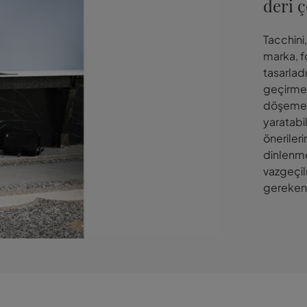
deri 
Tacchini
marka, f
tasarlad
geçirmek
döşeme ç
yaratabi
öneriler
dinlenm
vazgeçil
gereken 