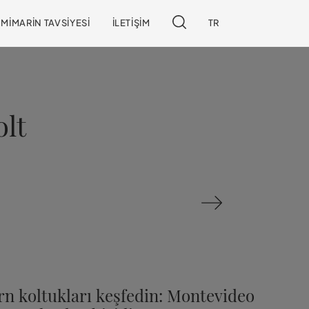
MIMARIN TAVSIYESI
İLETIŞIM
TR
olt
n koltukları keşfedin: Montevideo