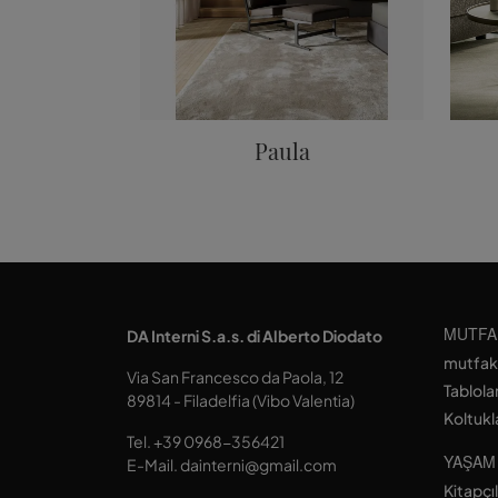
Paula
MUTFA
DA Interni S.a.s. di Alberto Diodato
mutfak
Via San Francesco da Paola, 12
Tablola
89814 - Filadelfia (Vibo Valentia)
Koltukl
Tel.
+39 0968-356421
YAŞAM
E-Mail.
dainterni@gmail.com
Kitapçı