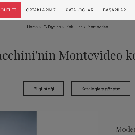
OUTLET
ORTAKLARIMIZ
KATALOGLAR
BAŞARILAR
Home
>
Ev Eşyaları
>
Koltuklar
>
Montevideo
cchini'nin Montevideo k
Bilgi İsteği
Kataloglara göz atın
Moder