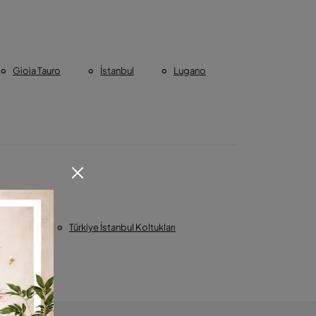
Gioia Tauro
İstanbul
Lugano
ltukları
Türkiye İstanbul Koltukları