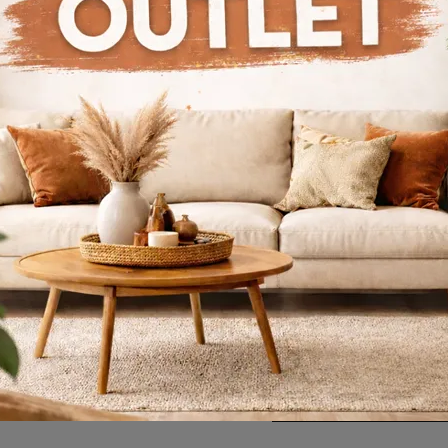
 atın
Daha F