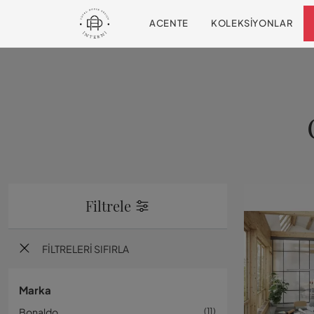
ACENTE
KOLEKSIYONLAR
Filtrele
FILTRELERI SIFIRLA
Marka
Bonaldo
11