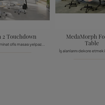
n 2 Touchdown
MedaMorph Fo
Table
Geniş bir laminat ofis masası yelpazesi seni bekliyor! Vitra'nın Joyn 2 Touchdown modeli seni bekliyor!