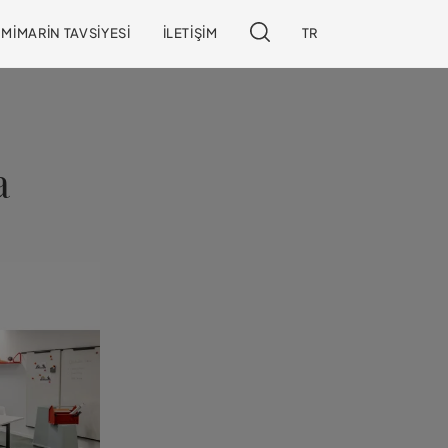
MIMARIN TAVSIYESI
İLETIŞIM
TR
a