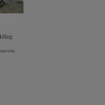
lding
İş alanlarını dekore etmek ister misin? İşte Vitra'nın MedaMorph Folding Table gibi laminat operasyon masası modelleri için çeşitli teklifler