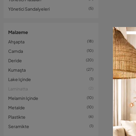
Yönetici Sandalyeleri
5
Malzeme
Ahşapta
18
Camda
10
Deride
20
Kumaşta
27
Lake Içinde
1
Laminatta
2
Melamin Içinde
10
Metalde
10
Plastikte
6
Seramikte
1