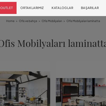
OUTLET
ORTAKLARIMIZ
KATALOGLAR
BAŞARILAR
Home
>
Ofis ve bahçe
>
Ofis Mobilyaları
>
Ofis Mobilyaları laminatta
Ofis Mobilyaları laminatt