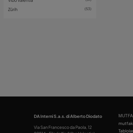
Vibo Valentia
Zürih
53
MUTFA
DA Interni S.a.s. di Alberto Diodato
mutfak
Via San Francesco da Paola, 12
Tablola