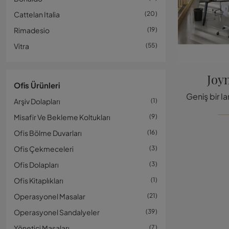
Cattelan Italia
20
Rimadesio
19
Vitra
55
Joy
Ofis Ürünleri
Arşiv Dolapları
1
Misafir Ve Bekleme Koltukları
9
Ofis Bölme Duvarları
16
Ofis Çekmeceleri
3
Ofis Dolapları
3
Ofis Kitaplıkları
1
Operasyonel Masalar
21
Operasyonel Sandalyeler
39
Yönetici Masaları
7