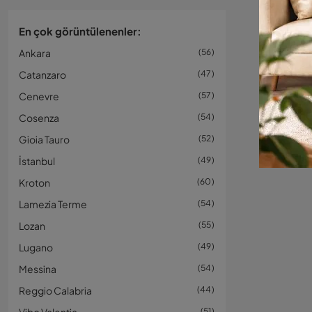
En çok görüntülenenler:
Ankara
56
Catanzaro
47
Cenevre
57
Cosenza
54
Gioia Tauro
52
İstanbul
49
Kroton
60
Lamezia Terme
54
Lozan
55
Lugano
49
Messina
54
Reggio Calabria
44
51