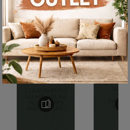
Bilgileri kabul ediyorum
mahremiyet
Göndermek
Kataloglara göz atın