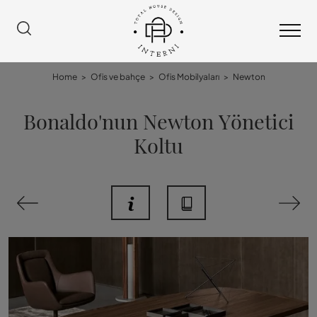
Home
>
Ofis ve bahçe
>
Ofis Mobilyaları
>
Newton
Bonaldo'nun Newton Yönetici
Koltu