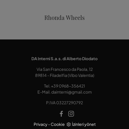
Rhonda Wheels
DA Interni S.a.s. di Alberto Diodato
Via San Francesco da Paola, 12
89814 - Filadelfia (Vibo Valentia)
Tel.
+39 0968-356421
E-Mail.
dainterni@gmail.com
P.IVA 03227290792
Privacy
-
Cookie
İzinleri yönet