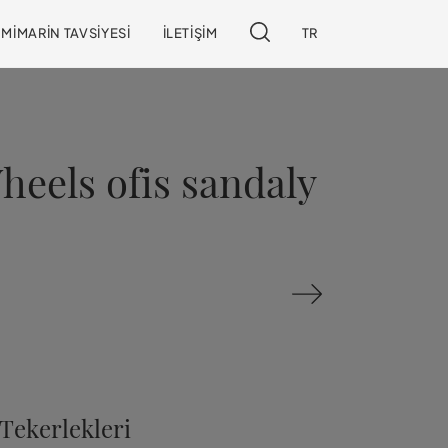
MIMARIN TAVSIYESI
İLETIŞIM
TR
Wheels ofis sandaly
 Tekerlekleri