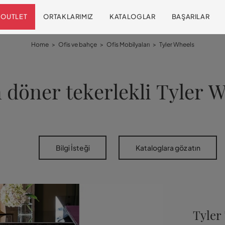
OUTLET
ORTAKLARIMIZ
KATALOGLAR
BAŞARILAR
Home
>
Ofis ve bahçe
>
Ofis Mobilyaları
>
Tyler Wheels
n döner tekerlekli Tyler 
Bilgi İsteği
Kataloglara göz atın
Tyler