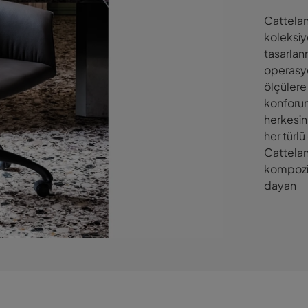
Cattelan
koleksiyo
tasarlanm
operasyo
ölçülere 
konforun
herkesin
her türl
Cattelan 
kompozis
dayan