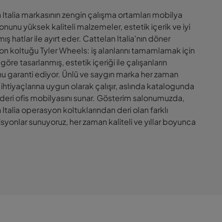
 Italia markasının zengin çalışma ortamları mobilya
nunu yüksek kaliteli malzemeler, estetik içerik ve iyi
ış hatlar ile ayırt eder. Cattelan Italia'nın döner
n koltuğu Tyler Wheels: iş alanlarını tamamlamak için
göre tasarlanmış, estetik içeriği ile çalışanların
u garanti ediyor. Ünlü ve saygın marka her zaman
 ihtiyaçlarına uygun olarak çalışır, aslında katalogunda
ü deri ofis mobilyasını sunar. Gösterim salonumuzda,
Italia operasyon koltuklarından deri olan farklı
yonlar sunuyoruz, her zaman kaliteli ve yıllar boyunca