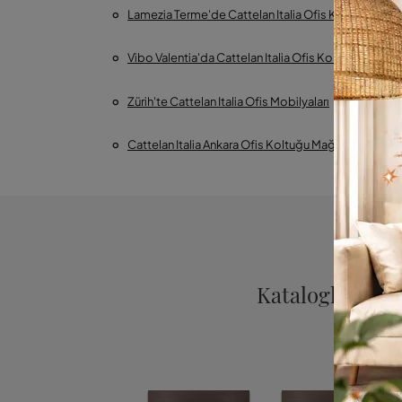
Lamezia Terme'de Cattelan Italia Ofis Koltuğu Mağ
Vibo Valentia'da Cattelan Italia Ofis Koltuğu Mağaz
Zürih'te Cattelan Italia Ofis Mobilyaları
Ank
Cattelan Italia Ankara Ofis Koltuğu Mağazası
Kataloglara göz