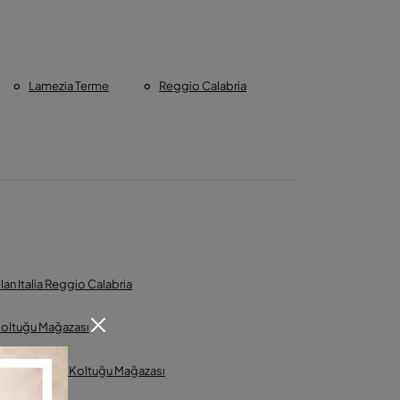
Lamezia Terme
Reggio Calabria
lan Italia Reggio Calabria
Koltuğu Mağazası
an Italia Ofis Koltuğu Mağazası