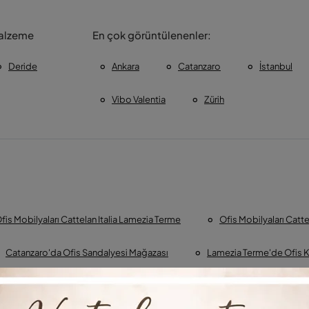
alzeme
En çok görüntülenenler:
Deride
Ankara
Catanzaro
İstanbul
Vibo Valentia
Zürih
fis Mobilyaları Cattelan Italia Lamezia Terme
Ofis Mobilyaları Catte
Catanzaro'da Ofis Sandalyesi Mağazası
Lamezia Terme'de Ofis 
Vibo Valentia'da Ofis Sandalyesi Mağazası
Catanzaro'da Cattel