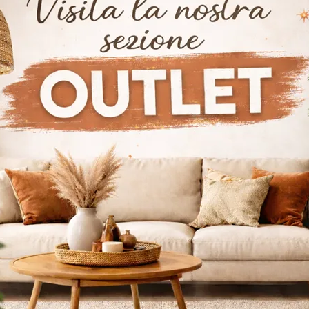
azası
Reggio Calabria'da Cattelan Italia Ofis Koltuğu Mağazası
ası
Cattelan Italia Ankara Ofis Mobilyaları
Cattelan Italia İs
ara'da Ofis Koltuğu Mağazası
İstanbul'da Ofis Koltuğu Mağazası
Cattelan Italia İstanbul Ofis Koltuğu Mağazası
Zürih'te Cattelan 
 atın
Daha F