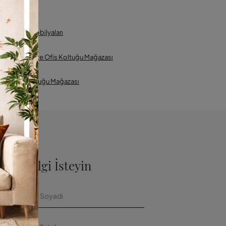
tanbul Ofis Mobilyaları
Zürih'te Ofis Koltuğu Mağazası
Italia Ofis Koltuğu Mağazası
azla Bilgi İsteyin