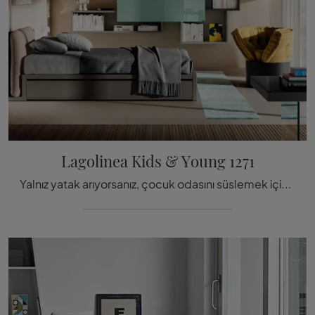
Lagolinea Kids & Young 1271
Yalnız yatak arıyorsanız, çocuk odasını süslemek için kumaş ile kaplı Lagolinea Kids & Young 1271 modelini size sunuyoruz.