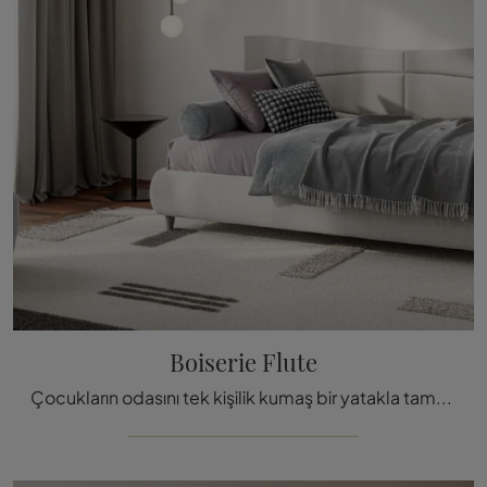
Boiserie Flute
Çocukların odasını tek kişilik kumaş bir yatakla tamamlamak mı istiyorsunuz? İşte Twils'in Boiserie Flute modeli, tas