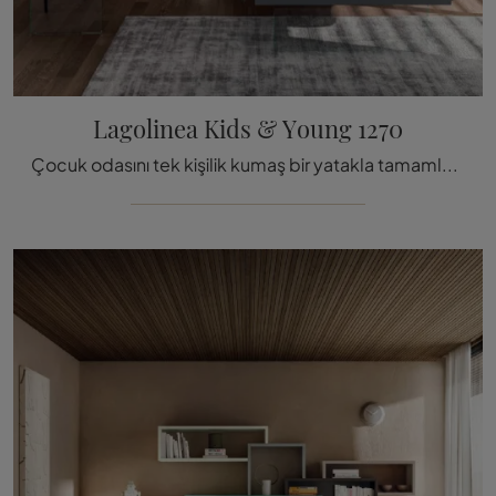
Lagolinea Kids & Young 1270
Çocuk odasını tek kişilik kumaş bir yatakla tamamlamak ister misiniz? İşte Lago'nun çocuklar ve gençler için tasarlanmış Lagoline