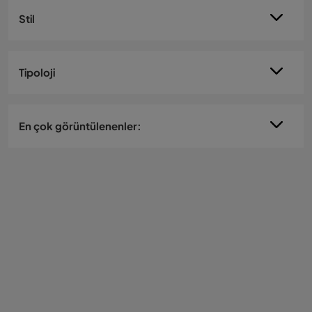
Stil
Tipoloji
En çok görüntülenenler: