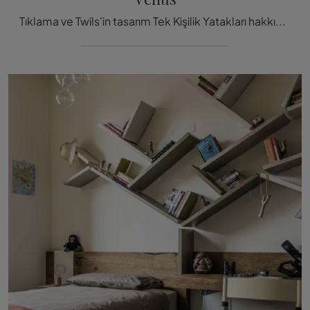
Tıklama ve Twils'in tasarım Tek Kişilik Yatakları hakkında bilgi edin! Venus modeli kumaşta seni