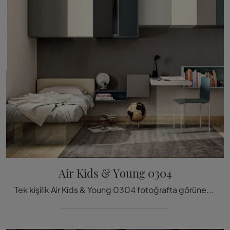
Air Kids & Young 0304
Tek kişilik Air Kids & Young 0304 fotoğrafta görünen kumaş yatağı, Lago'nun tasarladığı dolgulu modeller arasında en iyi dinlenm