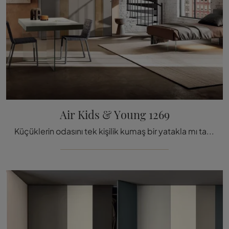
Air Kids & Young 1269
Küçüklerin odasını tek kişilik kumaş bir yatakla mı tamamlamak istiyorsun? İşte Lago'nun Air Kids & Young 1269 model