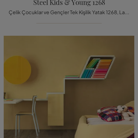
Steel Kids & Young 1268
Çelik Çocuklar ve Gençler Tek Kişilik Yatak 1268, Lago'un döşemeli tasarım modelleri arasında bulunan kumaşın resminde, en derin