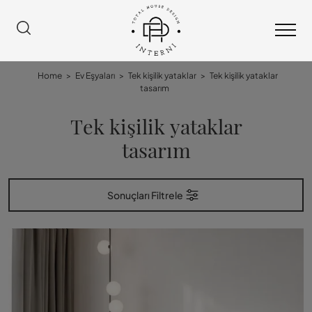
Home
>
Ev Eşyaları
>
Tek kişilik yataklar
>
Tek kişilik yataklar
tasarım
Tek kişilik yataklar
tasarım
Sonuçları Filtrele