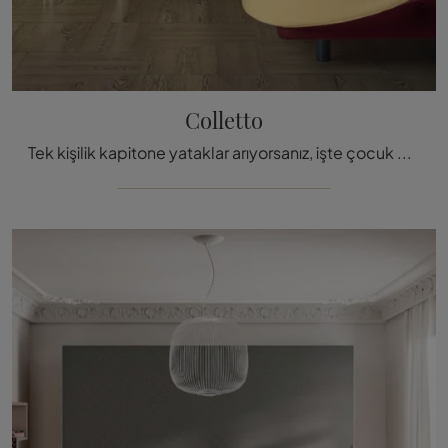
Colletto
Tek kişilik kapitone yataklar arıyorsanız, işte çocuk odasını zenginleştirmek için kumaş Colletto