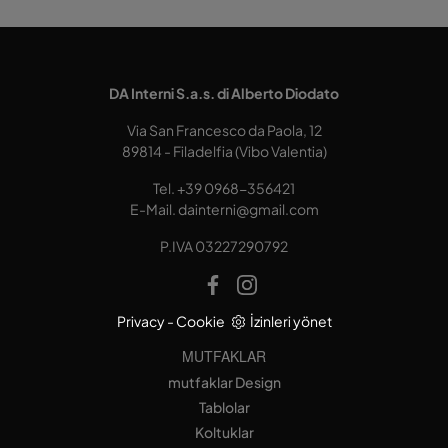
DA Interni S.a.s. di Alberto Diodato
Via San Francesco da Paola, 12
89814 - Filadelfia (Vibo Valentia)
Tel.
+39 0968-356421
E-Mail.
dainterni@gmail.com
P.IVA 03227290792
Privacy
-
Cookie
İzinleri yönet
MUTFAKLAR
mutfaklar Design
Tablolar
Koltuklar