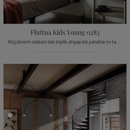
Fluttua Kids Young 0283
Küçüklerin odasını tek kişilik ahşap bir yatakla mı tamamlamak istiyorsunuz? İşte Lago'nun Fluttua Kids Young 0283