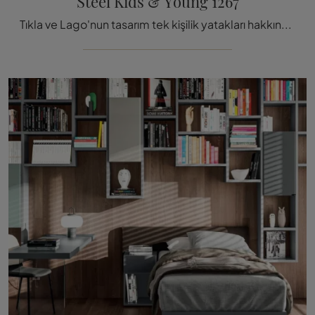
Steel Kids & Young 1267
Tıkla ve Lago'nun tasarım tek kişilik yatakları hakkında daha fazla bilgi edin! 1267 kumaş modeli