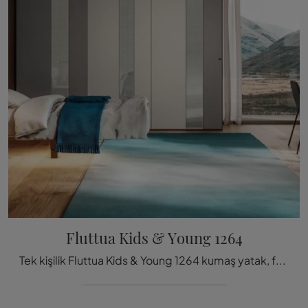
Fluttua Kids & Young 1264
Tek kişilik Fluttua Kids & Young 1264 kumaş yatak, fotoğrafta görülen Lago'nun dizaynı olan yastıklı modeller arasındadır ve en derin