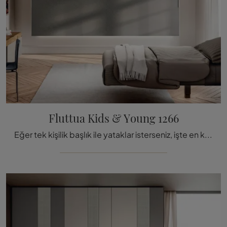
Fluttua Kids & Young 1266
Eğer tek kişilik başlık ile yataklar isterseniz, işte en küçüklerin odasını tamamlamak için ahşap Fluttua Kids & Young