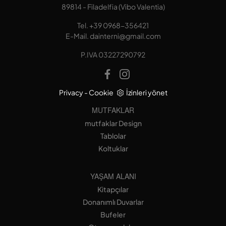
89814 - Filadelfia (Vibo Valentia)
Tel.
+39 0968-356421
E-Mail.
dainterni@gmail.com
P.IVA 03227290792
Privacy
-
Cookie
İzinleri yönet
MUTFAKLAR
mutfaklar Design
Tablolar
Koltuklar
YAŞAM ALANI
Kitapçılar
Donanımlı Duvarlar
Bufeler