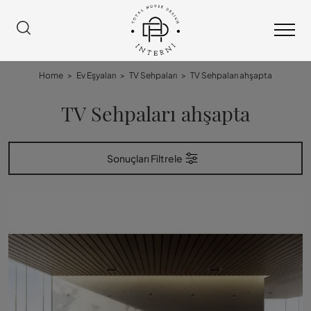
Home
>
Ev Eşyaları
>
TV Sehpaları
>
TV Sehpaları ahşapta
TV Sehpaları ahşapta
Sonuçları Filtrele