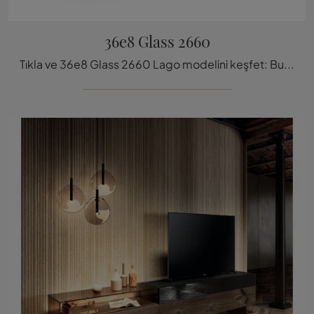
36e8 Glass 2660
Tıkla ve 36e8 Glass 2660 Lago modelini keşfet: Bu ahşap TV ünitesi oturma odası için en güzel çözüml