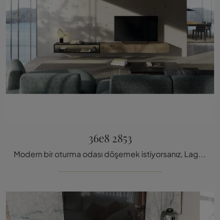
36e8 2853
Modern bir oturma odası döşemek istiyorsanız, Lago markasının 36e8 2853 model ahşap TV ünitesini keşfetmek için tıklayın.