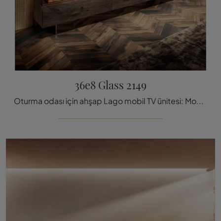
36e8 Glass 2149
Oturma odası için ahşap Lago mobil TV ünitesi: Modern alanlar için tasarlanmış 36e8 Glass 2149 modeli hakkında bilgi almak