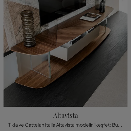
Altavista
Tıkla ve Cattelan Italia Altavista modelini keşfet: Bu ahşap televizyon ünitesi, oturma odası için en güzel çözümlerden