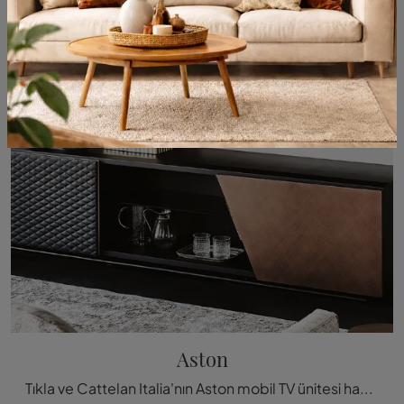
Aston
Tıkla ve Cattelan Italia'nın Aston mobil TV ünitesi hakkında daha fazla bilgi edinin: ahşap malzemeden yapılmış, tasarım alanları