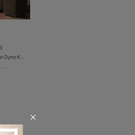
ò
Tıklayın ve Cattelan Italia'nın Dyno Komodin hakkında daha fazla bilgi edinin: Cattelan Italia'nın komodinleri ve ç