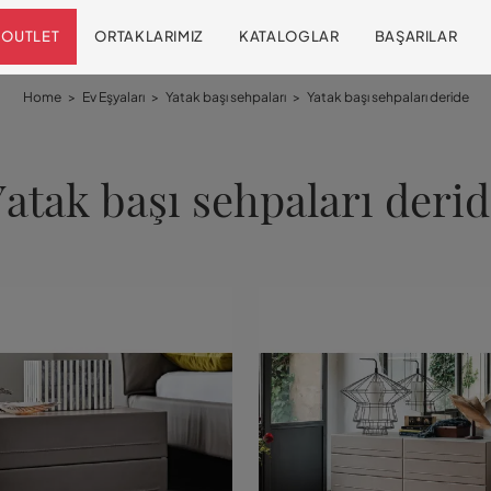
OUTLET
ORTAKLARIMIZ
KATALOGLAR
BAŞARILAR
Home
>
Ev Eşyaları
>
Yatak başı sehpaları
>
Yatak başı sehpaları deride
atak başı sehpaları deri