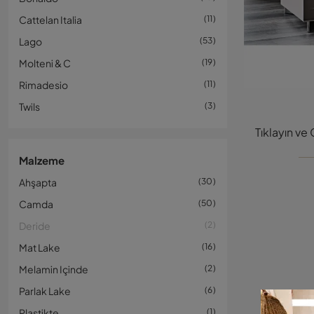
Cattelan Italia
11
Lago
53
Molteni & C
19
Rimadesio
11
Twils
3
Malzeme
Ahşapta
30
Camda
50
Deride
2
Mat Lake
16
Melamin Içinde
2
Parlak Lake
6
Plastikte
1