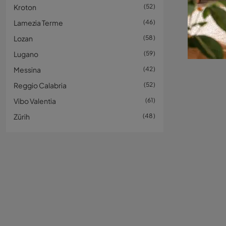
Kroton
52
Lamezia Terme
46
Lozan
58
Lugano
59
Messina
42
Reggio Calabria
52
Vibo Valentia
61
Zürih
48