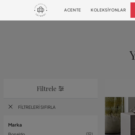
ACENTE
KOLEKSIYONLAR
Y
Filtrele
FILTRELERI SIFIRLA
Marka
Bonaldo
10