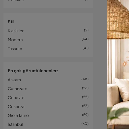
Stil
Klasikler
2
Modern
64
Tasarım
41
En çok görüntülenenler:
Ankara
48
Catanzaro
56
Cenevre
55
Cosenza
53
Gioia Tauro
59
İstanbul
60