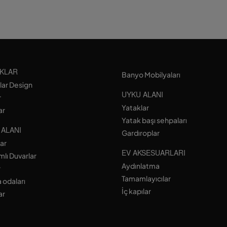
KLAR
Banyo Mobilyaları
lar Design
UYKU ALANI
r
Yataklar
ar
Yatak başı sehpaları
 ALANI
Gardıroplar
lar
EV AKSESUARLARI
lı Duvarlar
Aydınlatma
r
Tamamlayıcılar
 odaları
İç kapılar
ar