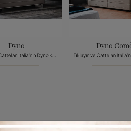
Dyno
Dyno Com
Tıklayın ve Cattelan Italia'nın Dyno komodini hakkında bilgi edinin: Cattelan Italia'nın komodinleri ve çekmeceler