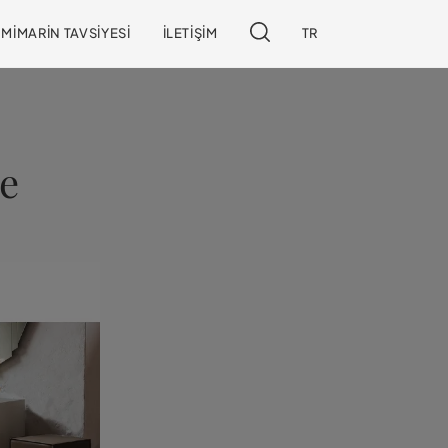
MIMARIN TAVSIYESI
İLETIŞIM
TR
de