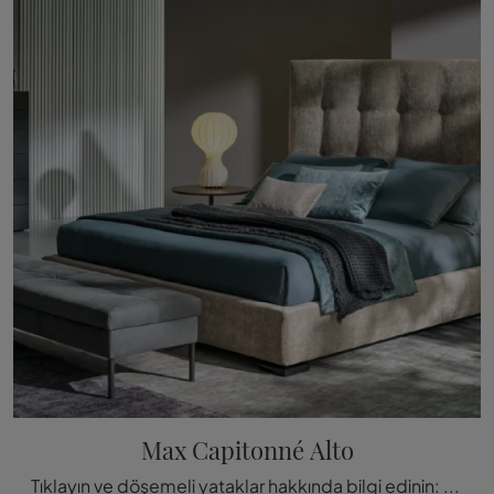
Max Capitonné Alto
Tıklayın ve döşemeli yataklar hakkında bilgi edinin: modern çift kişilik modeller arıyorsanız, Max Capitonné Alto Twils modeli