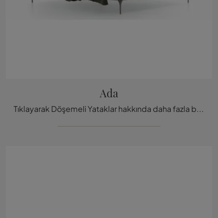
Ada
Tıklayarak Döşemeli Yataklar hakkında daha fazla bilgi edinin: modern çift kişilik modeller arıyorsanız, Ada Ditre Italia modeli sizin