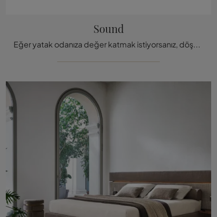
Sound
Eğer yatak odanıza değer katmak istiyorsanız, döşemeli çift kişilik yatak modellerinden olan Sound model