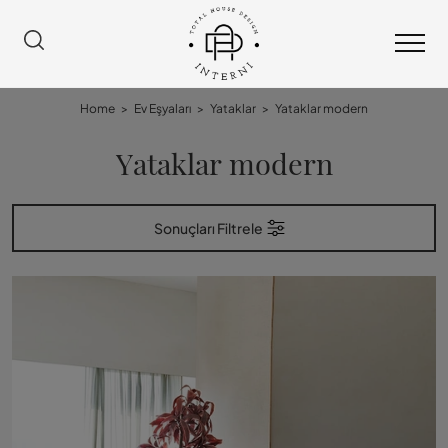
Home
>
Ev Eşyaları
>
Yataklar
>
Yataklar modern
Yataklar modern
Sonuçları Filtrele