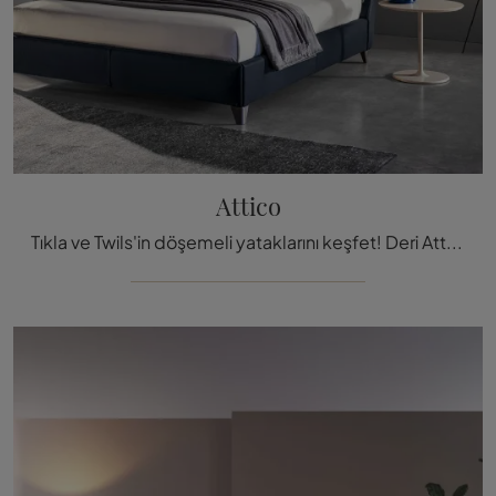
Attico
Tıkla ve Twils'in döşemeli yataklarını keşfet! Deri Attico modeli, çift kişilik versiyonlarında