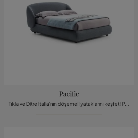
Pacific
Tıkla ve Ditre Italia'nın döşemeli yataklarını keşfet! Pacific kumaş modeli, çift kişilik versiyonlarda sen