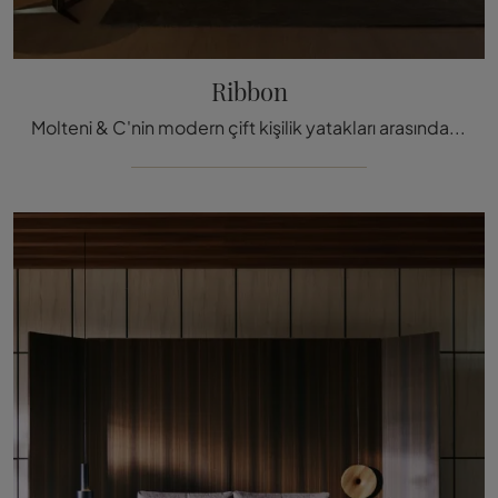
Ribbon
Molteni & C'nin modern çift kişilik yatakları arasındaki kumaş şeritli yatak modeli, size en iyi dinlenmeyi garantile