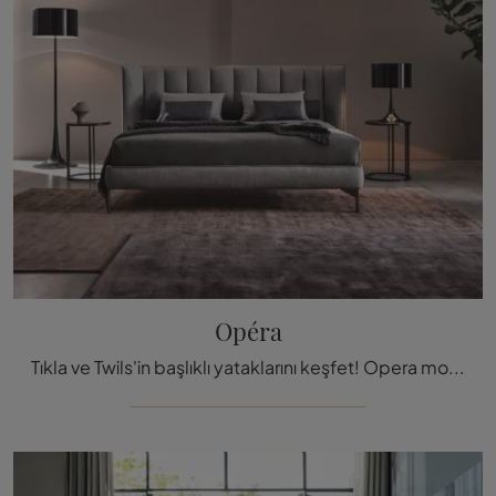
Opéra
Tıkla ve Twils'in başlıklı yataklarını keşfet! Opera modeli kumaş versiyonunda çift kişilik seç