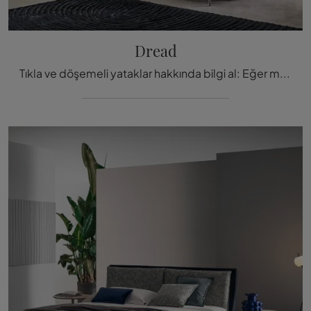
Dread
Tıkla ve döşemeli yataklar hakkında bilgi al: Eğer modern çift kişilik modeller arıyorsan, Dread Twils modeli tam sana göre.