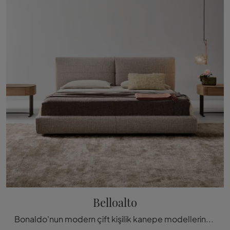
Belloalto
Bonaldo'nun modern çift kişilik kanepe modellerinden biri olan kumaş yatak Belloalto, size tamamen rahatlık sağlamayı amaçlamaktadır.