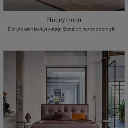
Honeymoon
Deriyle olan balayı yatağı, Bonaldo'nun modern çift kişilik başlık modelleri arasında, size tam bir rahatlama sağlamak için tasarlan