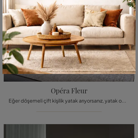
Opéra Fleur
Eğer döşemeli çift kişilik yatak arıyorsanız, yatak odasını süslemek için kumaş Opéra Fleur modelini size sunuyor