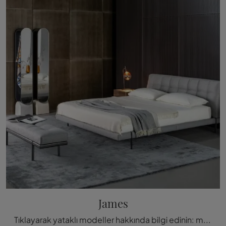
James
Tıklayarak yataklı modeller hakkında bilgi edinin: modern çift kişilik modellere ilgi duyarsanız, James Bonaldo modeli siz