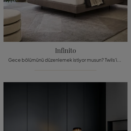
Infinito
Gece bölümünü düzenlemek istiyor musun? Twils'in modern alanlar için Infinito kumaş yatağını size