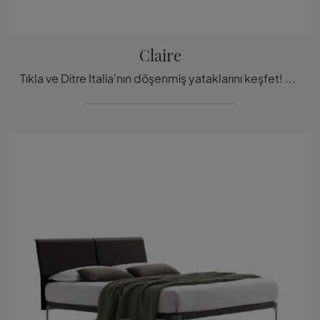
Claire
Tıkla ve Ditre Italia'nın döşenmiş yataklarını keşfet! Kumaş modeli Claire, çift kişilik versiyonlarda