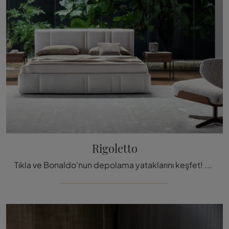
Rigoletto
Tıkla ve Bonaldo'nun depolama yataklarını keşfet! Kumaş Rigoletto modeli çift kişilik versiyonlarda sen