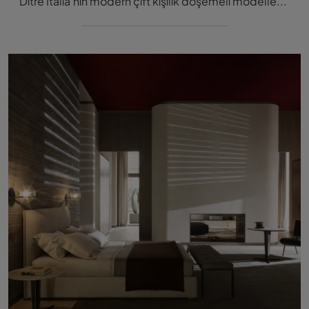
Ditre Italia'nın modern çift kişilik döşemeli modelleri arasında yer alan Avalon kumaş yatağı, size en iyi dinlenmeyi sağlamak