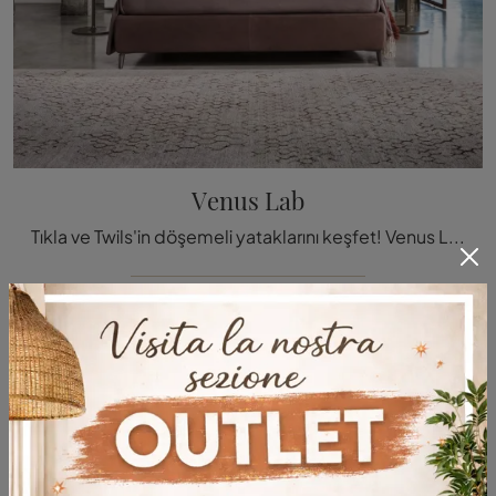
Venus Lab
Tıkla ve Twils'in döşemeli yataklarını keşfet! Venus Lab modeli kumaşta, çift kişilik versiy