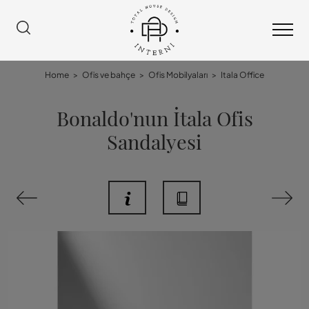
Home
>
Ofis ve bahçe
>
Ofis Mobilyaları
>
Itala Office
Bonaldo'nun İtala Ofis
Sandalyesi