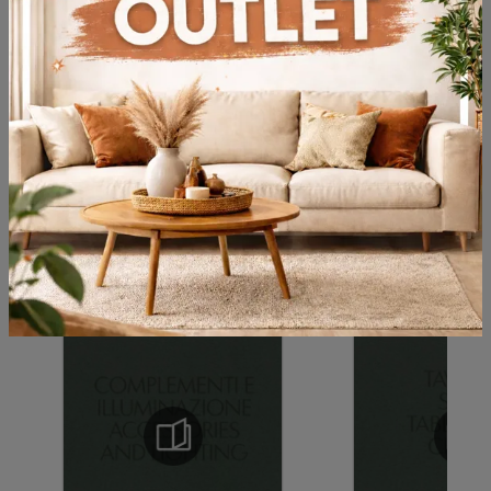
Bilgileri kabul ediyorum
mahremiyet
Göndermek
Kataloglara göz atın