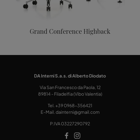
Grand Conference Highback
DA Interni S.a.s. di Alberto Diodato
Via San Francesco da Paola, 12
89814 - Filadelfia (Vibo Valentia)
Tel.
+39 0968-356421
E-Mail.
dainterni@gmail.com
P.IVA 03227290792