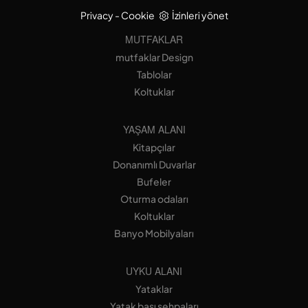
Privacy
-
Cookie
İzinleri yönet
MUTFAKLAR
mutfaklar Design
Tablolar
Koltuklar
YAŞAM ALANI
Kitapçılar
Donanımlı Duvarlar
Bufeler
Oturma odaları
Koltuklar
Banyo Mobilyaları
UYKU ALANI
Yataklar
Yatak başı sehpaları